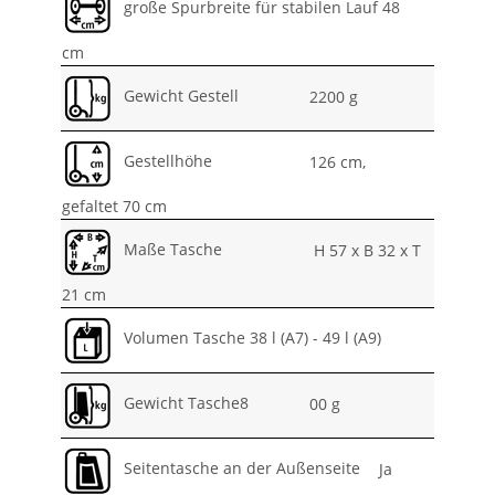
große Spurbreite für stabilen Lauf 48
cm
Gewicht Gestell
2200 g
Gestellhöhe
126 cm,
gefaltet 70 cm
Maße Tasche
H 57 x B 32 x T
21 cm
Volumen Tasche 38 l (A7) - 49 l (A9)
Gewicht Tasche8
00 g
Seitentasche an der Außenseite
Ja