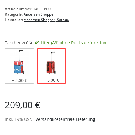
Artikelnummer:
140-199-00
Kategorie:
Andersen Shopper
Hersteller:
Andersen Shopper, Satrup.
Taschengröße
49 Liter (A9) ohne Rucksackfunktion!
49 Liter (A9) ohne Rucksackfunktion!
36 Liter (A7) mit Rucksackfunktion
+ 5,00 €
+ 5,00 €
209,00 €
inkl. 19% USt. ,
Versandkostenfreie Lieferung