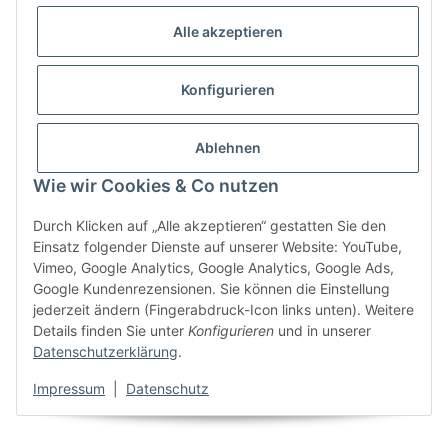
– immer einsatzbereit
Alle akzeptieren
Starten Sie jetzt in ein nachhaltigeres Leben und bestellen
Sie Ihren Andersen Einkaufstrolley online bei Heimat-Werk!
Konfigurieren
Heimat-Werk – Ihr Partner für nachhaltige Lösungen
Ablehnen
Bei Heimat-Werk finden Sie den original
Andersen Shopper
,
der sich sogar am Fahrrad befestigen lässt – perfekt für alle
Wie wir Cookies & Co nutzen
Radfahrer! Kombinieren Sie nachhaltige Mobilität mit
praktischem Einkaufskomfort und transportieren Sie Ihre
Durch Klicken auf „Alle akzeptieren“ gestatten Sie den
Einkäufe bequem mit dem Rad nach Hause. Der
Einsatz folgender Dienste auf unserer Website: YouTube,
Einkaufstrolley
wird dabei
mit einer Kupplung
sicher an
Vimeo, Google Analytics, Google Analytics, Google Ads,
Ihrem Fahrrad angebracht und bietet Ihnen maximale
Google Kundenrezensionen. Sie können die Einstellung
Flexibilität im Alltag.
jederzeit ändern (Fingerabdruck-Icon links unten). Weitere
Details finden Sie unter
Konfigurieren
und in unserer
Datenschutzerklärung
.
Impressum
|
Datenschutz