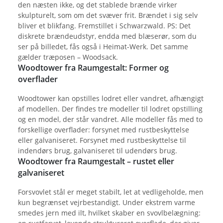
den næsten ikke, og det stablede brænde virker
skulpturelt, som om det svæver frit. Brændet i sig selv
bliver et blikfang. Fremstillet i Schwarzwald. PS: Det
diskrete brændeudstyr, endda med blæserør, som du
ser på billedet, fås også i Heimat-Werk. Det samme
gælder træposen – Woodsack.
Woodtower fra Raumgestalt: Former og
overflader
Woodtower kan opstilles lodret eller vandret, afhængigt
af modellen. Der findes tre modeller til lodret opstilling
og en model, der står vandret. Alle modeller fås med to
forskellige overflader: forsynet med rustbeskyttelse
eller galvaniseret. Forsynet med rustbeskyttelse til
indendørs brug, galvaniseret til udendørs brug.
Woodtower fra Raumgestalt – rustet eller
galvaniseret
Forsvovlet stål er meget stabilt, let at vedligeholde, men
kun begrænset vejrbestandigt. Under ekstrem varme
smedes jern med ilt, hvilket skaber en svovlbelægning: