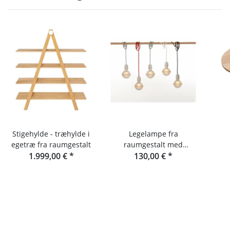
Stigehylde - træhylde i
Legelampe fra
egetræ fra raumgestalt
raumgestalt med
1.999,00 €
*
tekstilkablet
130,00 €
*
Ud