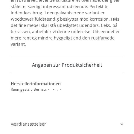
en rustfarvet, levende struktureret overflade, der giver
stålet et særligt interessant udseende. Perfekt til
indendørs brug. I den galvaniserede variant er
Woodtower fuldstændig beskyttet mod korrosion. Hvis
det fine møbel skal stå ubeskyttet udendørs, f.eks. på
terrassen, anbefaler vi denne udførelse. Udseendet er
mere rent og mindre hyggeligt end den rustfarvede
variant.
Angaben zur Produktsicherheit
Herstellerinformationen
Raumgestalt, Bernau. • • , •
Værdiansættelser