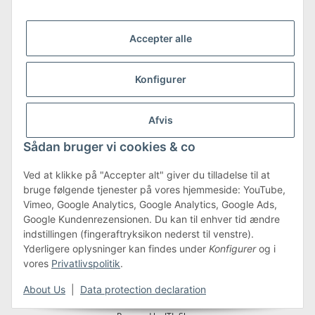
Accepter alle
Konfigurer
Shipping & Returns
more about Shipping & Returns
Afvis
Sådan bruger vi cookies & co
Ved at klikke på "Accepter alt" giver du tilladelse til at
bruge følgende tjenester på vores hjemmeside: YouTube,
Terms & Conditions
Vimeo, Google Analytics, Google Analytics, Google Ads,
Google Kundenrezensionen. Du kan til enhver tid ændre
indstillingen (fingeraftryksikon nederst til venstre).
Yderligere oplysninger kan findes under
Konfigurer
og i
#global.withdrawalForm#
vores
Privatlivspolitik
.
* Alle priser er inkl. moms.plus
forsendelse
About Us
|
Data protection declaration