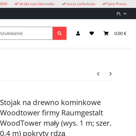
0049
direkt vom Hersteller
kurze Lieferkette
faire Preise
PL
eżym powietrzu
Zegary z kukułką
dzieci
0,00 €
Oświetle
Stojak na drewno kominkowe
Woodtower firmy Raumgestalt
WoodTower mały (wys. 1 m; szer.
0,4 m) pokryty rdzą