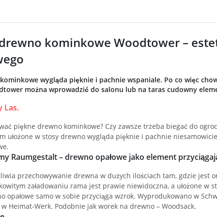
 drewno kominkowe Woodtower – este
wego
kominkowe wygląda pięknie i pachnie wspaniale. Po co więc chow
ower można wprowadzić do salonu lub na taras cudowny eleme
 Las.
ać piękne drewno kominkowe? Czy zawsze trzeba biegać do ogrodu
m ułożone w stosy drewno wygląda pięknie i pachnie niesamowicie
we.
y Raumgestalt – drewno opałowe jako element przyciągając
wia przechowywanie drewna w dużych ilościach tam, gdzie jest 
łkowitym załadowaniu rama jest prawie niewidoczna, a ułożone w st
o opałowe samo w sobie przyciąga wzrok. Wyprodukowano w Schwa
e w Heimat-Werk. Podobnie jak worek na drewno – Woodsack.
ie