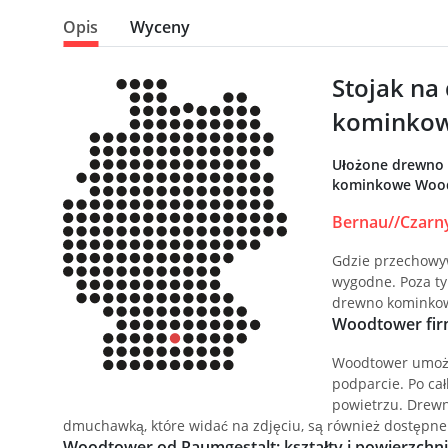
Opis
Wyceny
Stojak na
kominko
Ułożone drewno 
kominkowe Woodt
Bernau//Czarny
Gdzie przechowyw
wygodne. Poza ty
drewno kominko
Woodtower firm
Woodtower umożli
podparcie. Po ca
powietrzu. Drewn
dmuchawką, które widać na zdjęciu, są również dostępn
Woodtower od Raumgestalt: kształty i powierzchn