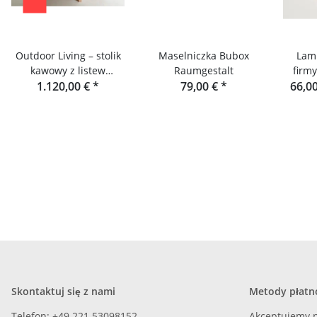
Outdoor Living – stolik
Maselniczka Bubox
Lam
kawowy z listew
Raumgestalt
firm
drewnianych – daglezja
1.120,00 €
*
79,00 €
*
66,00
Sc
Skontaktuj się z nami
Metody płatn
Telefon: +49 221 53098152
Akceptujemy n