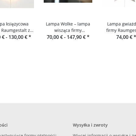
pa księżycowa
Lampa Wolke – lampa
Lampa gwiaźd
y Raumgestalt z
wisząca firmy
firmy Raumgest
 € -
hwarzwaldu
130,00 €
*
70,00 € -
Raumgestalt
147,90 €
*
Schwarzwa
74,00 €
ości
Wysyłka i zwroty
astępujące formy płatności:
Więcej informacji o wysyłce i 