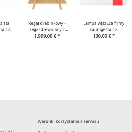
zista
Regał drabinkowy –
Lampa wisząca firmy
alt z
regał drewniany z
raumgestalt z
ldu
*
drewna dębowego
1.999,00 €
*
przewodem tekstylnym
130,00 €
*
firmy raumgestalt
Warunki korzystania z serwisu
zwrotach