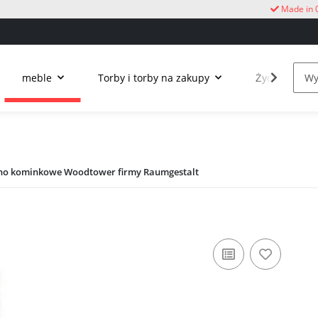
Made in 
meble
Torby i torby na zakupy
Życie na świ
wno kominkowe Woodtower firmy Raumgestalt