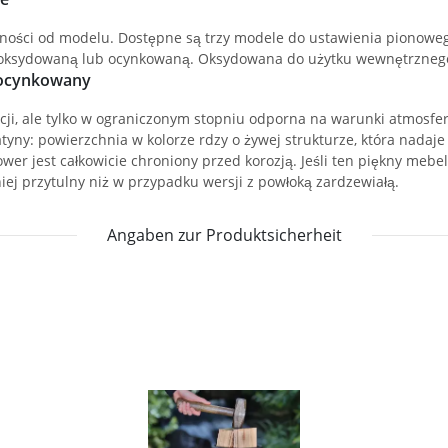
ości od modelu. Dostępne są trzy modele do ustawienia pionoweg
 oksydowaną lub ocynkowaną. Oksydowana do użytku wewnętrznego
 ocynkowany
gnacji, ale tylko w ograniczonym stopniu odporna na warunki atmosf
yny: powierzchnia w kolorze rdzy o żywej strukturze, która nadaje 
 jest całkowicie chroniony przed korozją. Jeśli ten piękny mebel
mniej przytulny niż w przypadku wersji z powłoką zardzewiałą.
Angaben zur Produktsicherheit