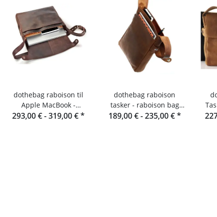
dothebag raboison til
dothebag raboison
d
Apple MacBook -
tasker - raboison bag
Tas
293,00 € -
Notebooktaske Læder
319,00 €
*
upend Stående format
189,00 € -
235,00 €
*
227
toro