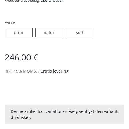
Producent:
dothebag, Obertshausen.
Farve
brun
natur
sort
brun
natur
sort
246,00 €
inkl. 19% MOMS. ,
Gratis levering
x
Denne artikel har variationer. Vælg venligst den variant,
du ønsker.