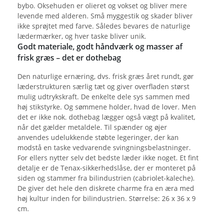
bybo. Oksehuden er olieret og vokset og bliver mere
levende med alderen. Små myggestik og skader bliver
ikke sprøjtet med farve. Således bevares de naturlige
lædermærker, og hver taske bliver unik.
Godt materiale, godt håndværk og masser af
frisk græs – det er dothebag
Den naturlige ernæring, dvs. frisk græs året rundt, gør
læderstrukturen særlig tæt og giver overfladen størst
mulig udtrykskraft. De enkelte dele sys sammen med
høj stikstyrke. Og sømmene holder, hvad de lover. Men
det er ikke nok. dothebag lægger også vægt på kvalitet,
når det gælder metaldele. Til spænder og øjer
anvendes udelukkende støbte legeringer, der kan
modstå en taske vedvarende svingningsbelastninger.
For ellers nytter selv det bedste læder ikke noget. Et fint
detalje er de Tenax-sikkerhedslåse, der er monteret på
siden og stammer fra bilindustrien (cabriolet-kaleche).
De giver det hele den diskrete charme fra en æra med
høj kultur inden for bilindustrien. Størrelse: 26 x 36 x 9
cm.