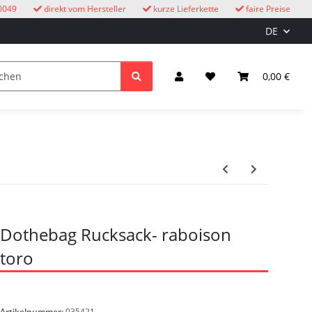
0049
direkt vom Hersteller
kurze Lieferkette
faire Preise
DE
Kuckucksuhren
Kinder
Licht & Elektro
0,00 €
Dothebag Rucksack- raboison
toro
Artikelnummer:
035421-