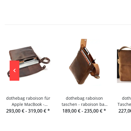
dothebag raboison für
dothebag raboison
doth
Apple MacBook -
taschen - raboison bag
Tasche
Notebooktasche Leder
293,00 € -
319,00 €
*
upend Hochformat toro
189,00 € -
235,00 €
*
227,0
Que