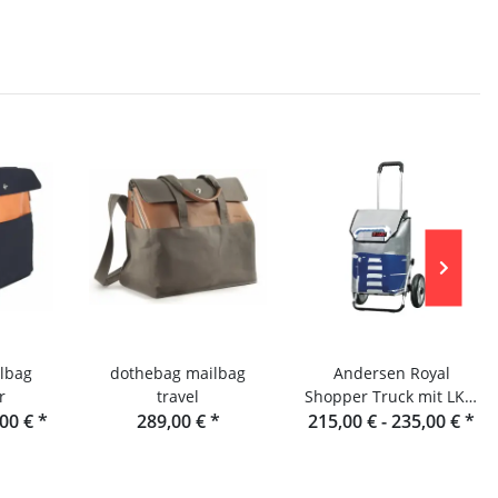
lbag
dothebag mailbag
Andersen Royal
r
travel
Shopper Truck mit LKW
,00 €
*
289,00 €
*
215,00 € -
Plane
235,00 €
*