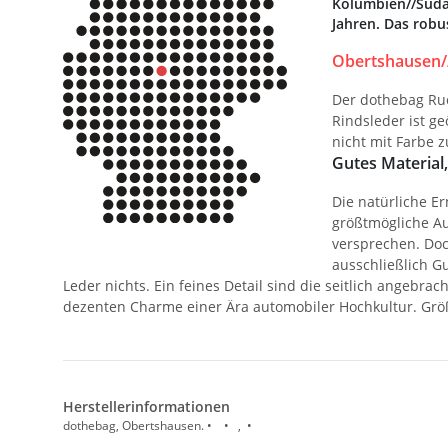
Kolumbien//Südam
Jahren. Das rob
Obertshausen/
Der dothebag Ruc
Rindsleder ist g
nicht mit Farbe 
Gutes Material,
Die natürliche Er
größtmögliche Au
versprechen. Doc
ausschließlich G
Leder nichts. Ein feines Detail sind die seitlich angeb
dezenten Charme einer Ära automobiler Hochkultur. Größ
Herstellerinformationen
dothebag, Obertshausen. • • , •