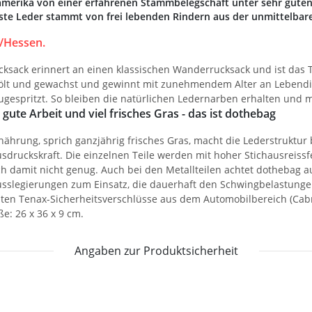
erika von einer erfahrenen Stammbelegschaft unter sehr guten B
uste Leder stammt von frei lebenden Rindern aus der unmittelba
/Hessen.
ksack erinnert an einen klassischen Wanderrucksack und ist das T
eölt und gewachst und gewinnt mit zunehmendem Alter an Lebendi
zugespritzt. So bleiben die natürlichen Ledernarben erhalten und 
 gute Arbeit und viel frisches Gras - das ist dothebag
nährung, sprich ganzjährig frisches Gras, macht die Lederstruktur
sdruckskraft. Die einzelnen Teile werden mit hoher Stichausreissfe
h damit nicht genug. Auch bei den Metallteilen achtet dothebag 
usslegierungen zum Einsatz, die dauerhaft den Schwingbelastunge
rachten Tenax-Sicherheitsverschlüsse aus dem Automobilbereich (Ca
e: 26 x 36 x 9 cm.
Angaben zur Produktsicherheit