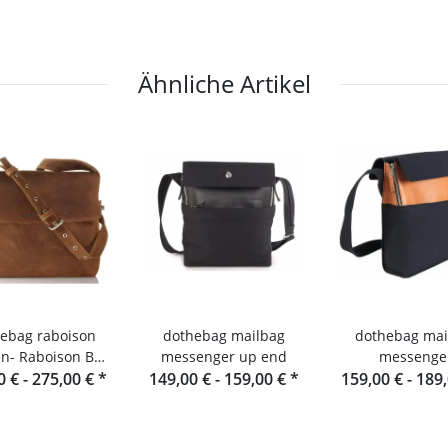
Ähnliche Artikel
ebag raboison
dothebag mailbag
dothebag mai
n- Raboison Bag
messenger up end
messenge
0 € -
rformat toro
275,00 €
*
149,00 € -
159,00 €
*
159,00 € -
189