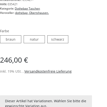
HAN:
035421
Kategorie:
Dothebag Taschen
Hersteller:
dothebag, Obertshausen.
Farbe
braun
natur
schwarz
braun
natur
schwarz
246,00 €
inkl. 19% USt. ,
Versandkostenfreie Lieferung
x
Dieser Artikel hat Variationen. Wählen Sie bitte die
gewünschte Variation aus.