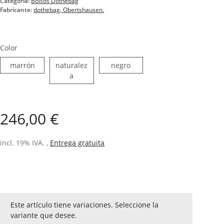
Categoría:
Bolsos Dothebag
Fabricante:
dothebag, Obertshausen.
Color
marrón
negro
marrón
naturalez
negro
naturaleza
a
246,00 €
incl. 19% IVA. ,
Entrega gratuita
x
Este artículo tiene variaciones. Seleccione la
variante que desee.