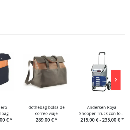
jero
dothebag bolsa de
Andersen Royal
lbag
correo viaje
Shopper Truck con lona
,00 €
*
289,00 €
*
215,00 € -
para camión
235,00 €
*