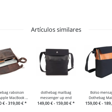
Artículos similares
ebag raboison
dothebag mailbag
Bolso mensa
Apple MacBook -
messenger up end
Dothebag Mai
para portátil de
0 € -
319,00 €
*
149,00 € -
159,00 €
*
159,00 € -
189
cuero