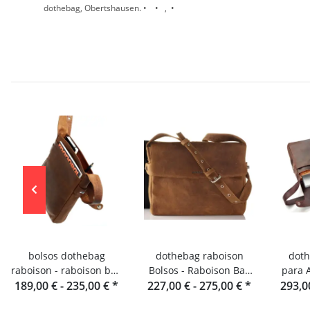
dothebag, Obertshausen. • • , •
bolsos dothebag
dothebag raboison
doth
raboison - raboison bag
Bolsos - Raboison Bag
para 
upend formato vertical
189,00 € -
235,00 €
*
Formato apaisado toro
227,00 € -
275,00 €
*
Funda 
293,0
toro