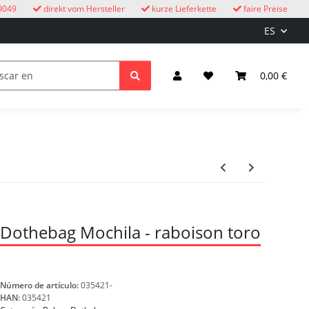
0049
direkt vom Hersteller
kurze Lieferkette
faire Preise
ES
ire libre
Relojes de cuco
niños
Iluminación y el
0,00 €
Dothebag Mochila - raboison toro
Número de artículo:
035421-
HAN:
035421