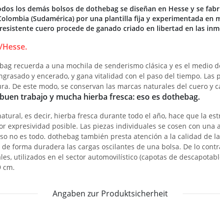
odos los demás bolsos de dothebag se diseñan en Hesse y se fabr
Colombia (Sudamérica) por una plantilla fija y experimentada en 
resistente cuero procede de ganado criado en libertad en las inm
/Hesse.
ag recuerda a una mochila de senderismo clásica y es el medio de 
ngrasado y encerado, y gana vitalidad con el paso del tiempo. Las
ra. De este modo, se conservan las marcas naturales del cuero y c
 buen trabajo y mucha hierba fresca: eso es dothebag.
atural, es decir, hierba fresca durante todo el año, hace que la es
or expresividad posible. Las piezas individuales se cosen con una a
o no es todo. dothebag también presta atención a la calidad de las 
de forma duradera las cargas oscilantes de una bolsa. De lo contra
ales, utilizados en el sector automovilístico (capotas de descapotab
9 cm.
Angaben zur Produktsicherheit