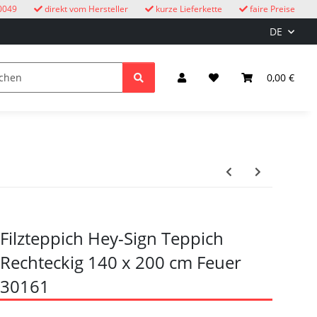
0049
direkt vom Hersteller
kurze Lieferkette
faire Preise
DE
Kuckucksuhren
Kinder
Licht & Elektro
0,00 €
Filzteppich Hey-Sign Teppich
Rechteckig 140 x 200 cm Feuer
30161