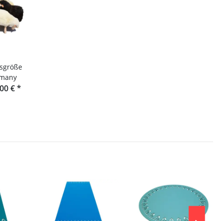
nsgröße
rmany
,00 €
*