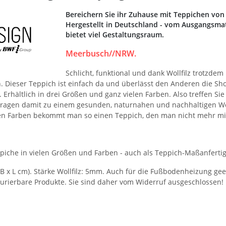
Bereichern Sie ihr Zuhause mit Teppichen von
Hergestellt in Deutschland - vom Ausgangsmate
bietet viel Gestaltungsraum.
Meerbusch//NRW.
Schlicht, funktional und dank Wollfilz trotzde
Dieser Teppich ist einfach da und überlässt den Anderen die Show
 Erhältlich in drei Größen und ganz vielen Farben. Also treffen Si
 tragen damit zu einem gesunden, naturnahen und nachhaltigen 
ren Farben bekommt man so einen Teppich, den man nicht mehr m
eppiche in vielen Größen und Farben - auch als Teppich-Maßanfert
0 (B x L cm). Stärke Wollfilz: 5mm. Auch für die Fußbodenheizung g
gurierbare Produkte. Sie sind daher vom Widerruf ausgeschlossen!