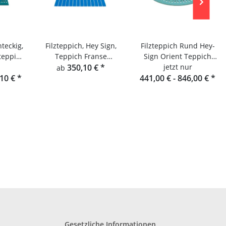
teckig,
Filzteppich, Hey Sign,
Filzteppich Rund Hey-
teppich
Teppich Franse
Sign Orient Teppich
Rechteckig
350,10 €
*
jetzt nur
Alima
ab
,10 €
*
441,00 € -
846,00 €
*
Gesetzliche Informationen