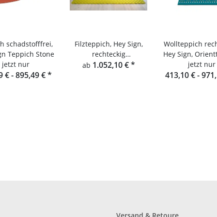
h schadstofffrei,
Filzteppich, Hey Sign,
Wollteppich rech
gn Teppich Stone
rechteckig
Hey Sign, Orient
jetzt nur
Teppichgeflecht 10
1.052,10 €
*
jetzt nur
Alima
ab
9 € -
895,49 €
*
einfarbig
413,10 € -
971
Versand & Retoure