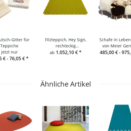
utsch-Gitter für
Filzteppich, Hey Sign,
Schafe in Lebe
Teppiche
rechteckig
von Meier Ge
jetzt nur
Teppichgeflecht 5
1.052,10 €
*
485,00 € -
975
ab
5 € -
76,05 €
*
einfarbig
Ähnliche Artikel