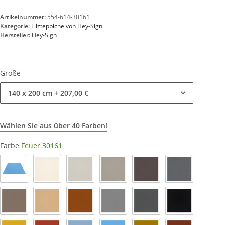
Artikelnummer:
554-614-30161
Kategorie:
Filzteppiche von Hey-Sign
Hersteller:
Hey-Sign
Größe
140 x 200 cm
+ 207,00 €
Wählen Sie aus über 40 Farben!
Farbe
Feuer 30161
Himmel_33
Wollweiss 03
Marmor 06
Hellmeliert 07
Pepper 47
Anthrazit 01
Taupe 35
Karamell 38
Walnuss 29
Hellgrau 16
Taubengrau 17
Schwarz 02