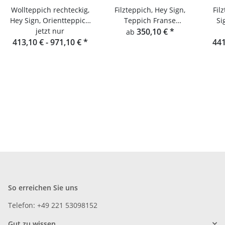
Wollteppich rechteckig,
Filzteppich, Hey Sign,
Fil
Hey Sign, Orientteppich
Teppich Franse
Si
jetzt nur
Alima
Rechteckig
350,10 €
*
ab
413,10 € -
971,10 €
*
441
So erreichen Sie uns
Telefon: +49 221 53098152
Gut zu wissen