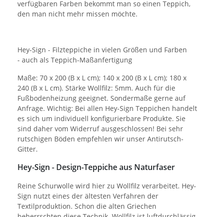
verfügbaren Farben bekommt man so einen Teppich,
den man nicht mehr missen möchte.
Hey-Sign - Filzteppiche in vielen Größen und Farben
- auch als Teppich-Maßanfertigung
Maße: 70 x 200 (B x L cm); 140 x 200 (B x L cm); 180 x
240 (B x L cm). Stärke Wollfilz: 5mm. Auch für die
Fußbodenheizung geeignet. Sondermaße gerne auf
Anfrage. Wichtig: Bei allen Hey-Sign Teppichen handelt
es sich um individuell konfigurierbare Produkte. Sie
sind daher vom Widerruf ausgeschlossen! Bei sehr
rutschigen Böden empfehlen wir unser Antirutsch-
Gitter.
Hey-Sign - Design-Teppiche aus Naturfaser
Reine Schurwolle wird hier zu Wollfilz verarbeitet. Hey-
Sign nutzt eines der ältesten Verfahren der
Textilproduktion. Schon die alten Griechen
beherrschten diese Technik. Wollfilz ist luftdurchlässig,