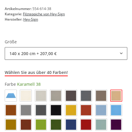
Artikelnummer:
554-614-38
Kategorie:
Filzteppiche von Hey-Sign
Hersteller:
Hey-Sign
Größe
140 x 200 cm
+ 207,00 €
Wählen Sie aus über 40 Farben!
Farbe
Karamell 38
Karamel
Himmel_33
Wollweiss 03
Marmor 06
Hellmeliert 07
Pepper 47
Anthrazit 01
Taupe 35
Walnuss 29
Hellgrau 16
Taubengrau 17
Schwarz 02
Curry 23
Iron 66
Pastellblau 19
Himmel