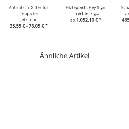
Antirutsch-Gitter für
Filzteppich, Hey Sign,
Sch
Teppiche
rechteckig
vo
jetzt nur
Teppichgeflecht 5
1.052,10 €
*
485
ab
35,55 € -
76,05 €
*
einfarbig
Ähnliche Artikel