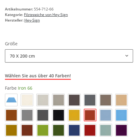
Artikelnummer:
554-712-66
Kategorie:
Filzteppiche von Hey-Sign
Hersteller:
Hey-Sign
Größe
70 X 200 cm
Wählen Sie aus über 40 Farben!
Farbe
Iron 66
Himmel_33
Wollweiss 03
Marmor 06
Hellmeliert 07
Pepper 47
Anthrazit 01
Taupe 35
Karamel
Iron 66
Walnuss 29
Hellgrau 16
Taubengrau 17
Schwarz 02
Curry 23
Pastellblau 19
Himmel