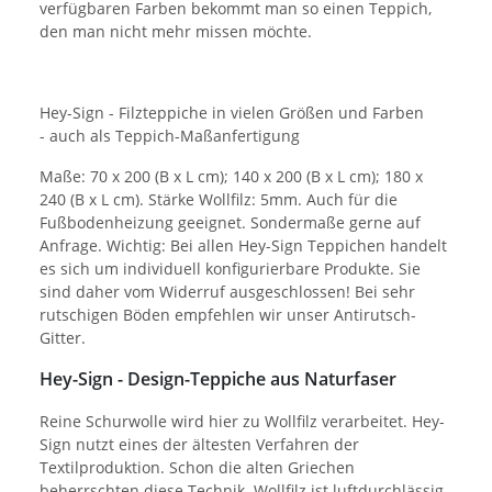
verfügbaren Farben bekommt man so einen Teppich,
den man nicht mehr missen möchte.
Hey-Sign - Filzteppiche in vielen Größen und Farben
- auch als Teppich-Maßanfertigung
Maße: 70 x 200 (B x L cm); 140 x 200 (B x L cm); 180 x
240 (B x L cm). Stärke Wollfilz: 5mm. Auch für die
Fußbodenheizung geeignet. Sondermaße gerne auf
Anfrage. Wichtig: Bei allen Hey-Sign Teppichen handelt
es sich um individuell konfigurierbare Produkte. Sie
sind daher vom Widerruf ausgeschlossen! Bei sehr
rutschigen Böden empfehlen wir unser Antirutsch-
Gitter.
Hey-Sign - Design-Teppiche aus Naturfaser
Reine Schurwolle wird hier zu Wollfilz verarbeitet. Hey-
Sign nutzt eines der ältesten Verfahren der
Textilproduktion. Schon die alten Griechen
beherrschten diese Technik. Wollfilz ist luftdurchlässig,