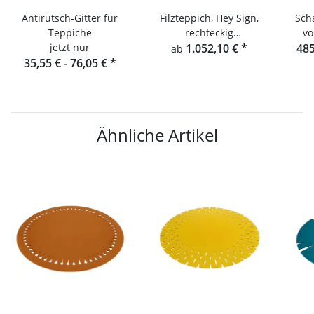
Antirutsch-Gitter für
Filzteppich, Hey Sign,
Sch
Teppiche
rechteckig
vo
jetzt nur
Teppichgeflecht 5
1.052,10 €
*
485
ab
35,55 € -
76,05 €
*
einfarbig
Ähnliche Artikel