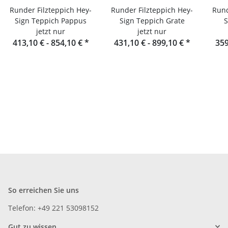
Runder Filzteppich Hey-
Runder Filzteppich Hey-
Rund
Sign Teppich Pappus
Sign Teppich Grate
S
jetzt nur
jetzt nur
413,10 € -
854,10 €
*
431,10 € -
899,10 €
*
359
So erreichen Sie uns
Telefon: +49 221 53098152
Gut zu wissen