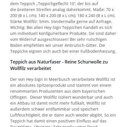
dem Teppich „Teppichgeflecht 10“, der bis auf
die breiteren Streifen analog daherkommt. Maße: 70 x
200 (B x L cm); 140 x 200 (B x L cm); 180 x 240 (B x L cm).
Stärke Wollfilz: 5mm. Sondermaße gerne auf Anfrage.
Wichtig: Bei allen Hey-Sign Teppichen handelt es sich
um individuell konfigurierbare Produkte. Sie sind daher
vom Widerruf ausgeschlossen! Bei sehr rutschigen
Böden empfehlen wir unser Antirutsch-Gitter. Die
Teppiche eignen sich auch bei einer Fußbodenheizung.
Teppich aus Naturfaser - Reine Schurwolle zu
Wollfilz verarbeitet
Der von Hey-Sign in Meerbusch verarbeitete Wollfilz ist
ein absolutes Spitzenprodukt und stammt von einem
renommierten Produzenten aus dem bayerischen
Offingen. Dieser Wollfilz isoliert wunderbar und auch
ein Altbau ist damit nicht mehr fußkalt. Wollfilz ist
außerdem schwer entflammbar und speichert
Luftfeuchtigkeit, die er dann auch wieder abgibt. So ein
Teppich hat damit einen positiven Einfluss auf das
Raumklima. Übrigens: Schurwolle unter Druck,