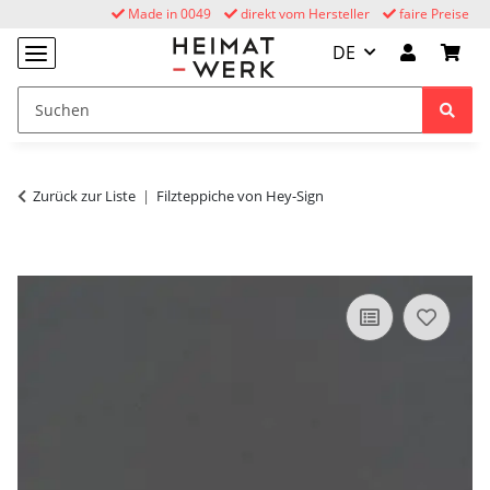
Made in 0049
direkt vom Hersteller
faire Preise
DE
Zurück zur Liste
Filzteppiche von Hey-Sign