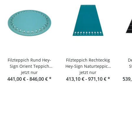
Filzteppich Rund Hey-
Filzteppich Rechteckig
De
Sign Orient Teppich
Hey-Sign Naturteppich
S
jetzt nur
Alima
jetzt nur
Rana
rech
441,00 € -
846,00 €
*
413,10 € -
971,10 €
*
539,