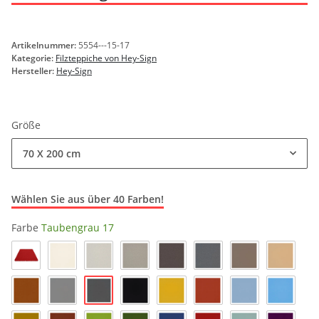
Artikelnummer:
5554---15-17
Kategorie:
Filzteppiche von Hey-Sign
Hersteller:
Hey-Sign
Größe
70 X 200 cm
Wählen Sie aus über 40 Farben!
Farbe
Taubengrau 17
Rot_11
Wollweiss 03
Marmor 06
Hellmelier 07
Pepper 47
Anthrazi 01
Taupe 35
Karamel
Taubengrau 17
Walnuss 29
Hellgrau 16
Schwarz 02
Curry 23
Iron 66
Pastellblau 19
Himmel