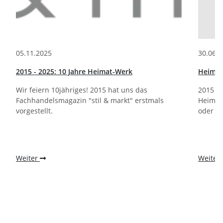
05.11.2025
30.06.
2015 - 2025: 10 Jahre Heimat-Werk
Heimat
Wir feiern 10jähriges! 2015 hat uns das
2015 gr
Fachhandelsmagazin "stil & markt" erstmals
Heimat-
vorgestellt.
oder wi
Weiter
Weiter