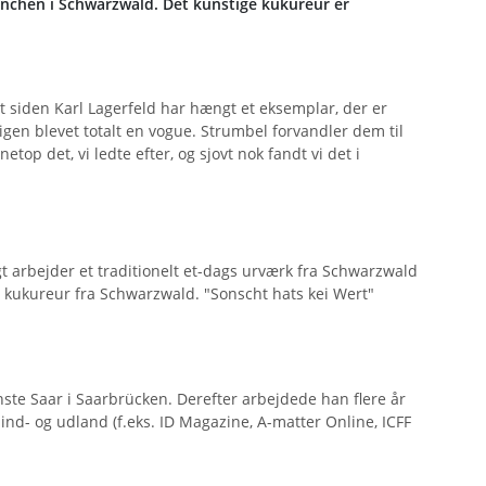
ünchen i Schwarzwald. Det kunstige kukureur er
st siden Karl Lagerfeld har hængt et eksemplar, der er
gen blevet totalt en vogue. Strumbel forvandler dem til
op det, vi ledte efter, og sjovt nok fandt vi det i
t arbejder et traditionelt et-dags urværk fra Schwarzwald
e kukureur fra Schwarzwald. "Sonscht hats kei Wert"
e Saar i Saarbrücken. Derefter arbejdede han flere år
 ind- og udland (f.eks. ID Magazine, A-matter Online, ICFF