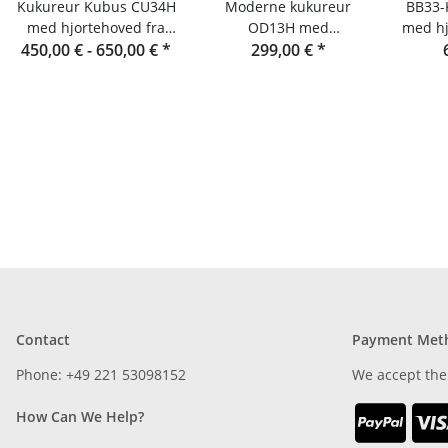
Kukureur Kubus CU34H
Moderne kukureur
BB33-
med hjortehoved fra
OD13H med
med hj
450,00 € -
Rombach & Haas
650,00 €
*
hjortemotiv fra
299,00 €
*
Rombach & Haas
Contact
Payment Met
Phone: +49 221 53098152
We accept the
How Can We Help?