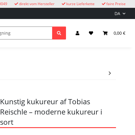
0049
direkt vom Hersteller
kurze Lieferkette
faire Preise
DA
e
børn
Lys & elektricitet
0,00 €
Kunstig kukureur af Tobias
Reischle – moderne kukureur i
sort