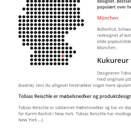
designet. Bestse
populært over he
München.
Bollenhut, Schwar
redesignet af kun
vilde popkunstobj
München.
Kukureur 
Designeren Tobias
med originale pi
(badisk). Hvis du alligevel foretrækker noget mere opulent
Tobias Reischle er møbelsnedker og produktdesig
Tobias Reischle er uddannet møbelsnedker og har en dip
for Karim Rashid i New York. Tobias Reischle har modtaget 
New York ...).