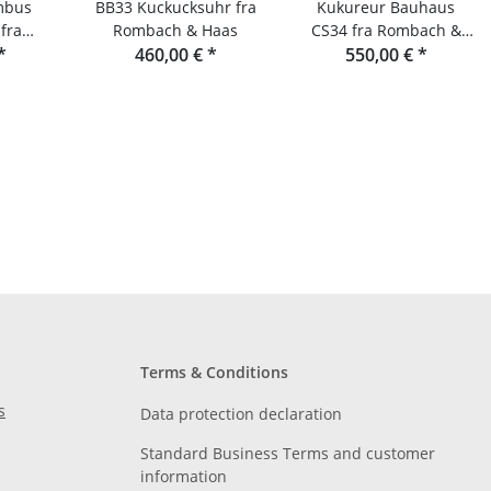
mbus
BB33 Kuckucksuhr fra
Kukureur Bauhaus
fra
Rombach & Haas
CS34 fra Rombach &
Haas
*
460,00 €
*
550,00 €
Haas
*
Terms & Conditions
s
Data protection declaration
Standard Business Terms and customer
information