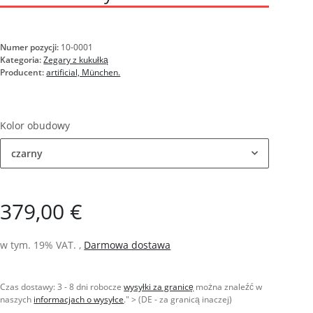
Numer pozycji:
10-0001
Kategoria:
Zegary z kukułką
Producent:
artificial, München.
Kolor obudowy
czarny
379,00 €
w tym. 19% VAT. ,
Darmowa dostawa
Czas dostawy:
3 - 8 dni robocze
wysyłki za granicę
można znaleźć w
naszych
informacjach o wysyłce
." > (DE - za granicą inaczej)