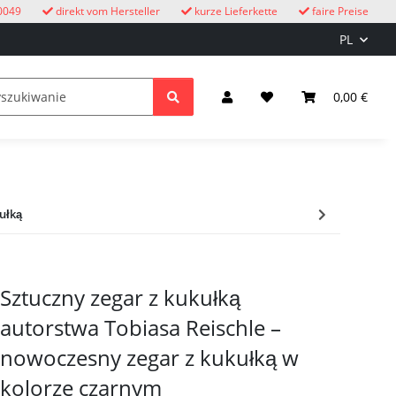
0049
direkt vom Hersteller
kurze Lieferkette
faire Preise
PL
eżym powietrzu
Zegary z kukułką
dzieci
0,00 €
Oświetle
ułką
Sztuczny zegar z kukułką
autorstwa Tobiasa Reischle –
nowoczesny zegar z kukułką w
kolorze czarnym