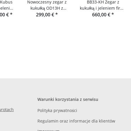
ą Kubus
Nowoczesny zegar z
BB33-KH Zegar z
kukułką OD13H z
kukułką i jeleniem firmy
& Haas
,00 €
*
motywem jelenia firmy
299,00 €
*
Rombach & Haas
660,00 €
*
Rombach & Haas
Warunki korzystania z serwisu
zwrotach
Polityka prywatności
Regulamin oraz informacje dla klientów