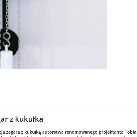
Loadin
gar z kukułką
ja zegara z kukułką autorstwa renomowanego projektanta Tobiasa 