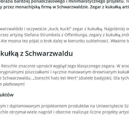
razić bardziej ponadczasowego i minimalistycznego projektu. Te
 przez monachijską firmę w Schwarzwaldzie. Zegar z kukułką artifi
zwarcwaldzki i oczywiście „kuck, kuck!” zegar z kukułką. Najpóźniej
rzez artystę Stefana Strumbela z Offenburga, zegary z kukułką zn
. Ale można też pójść o krok dalej w kierunku subtelności. Właśnie
ukułką z Schwarzwaldu
s Reischle znacznie uprościł wygląd tego klasycznego zegara. W śr
oryginalnymi piszczałkami i ręcznie malowanym drewnianym kukuł
z Schwarzwaldu. „Sonscht hats kei Wert” (dialekt badyjski). Dla tyc
m płatkowym!
duktów
wym i dyplomowanym projektantem produktów na Uniwersytecie Sztu
e otrzymał wiele nagród i obecnie realizuje liczne projekty artyst