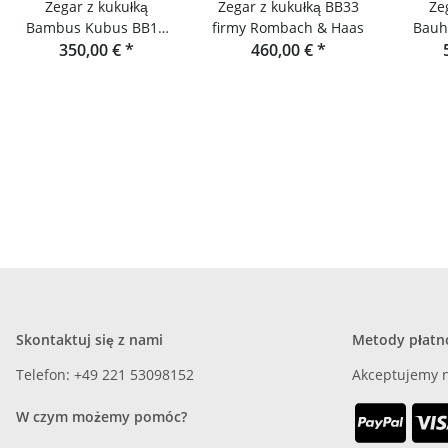
Zegar z kukułką
Zegar z kukułką BB33
Ze
Bambus Kubus BB11
firmy Rombach & Haas
Bauh
firmy Rombach & Haas
350,00 €
*
460,00 €
*
Rom
Skontaktuj się z nami
Metody płatn
Telefon: +49 221 53098152
Akceptujemy n
W czym możemy pomóc?