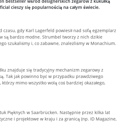
n bestseller wśród designerskich zegarów z kukułką
cial cieszy się popularnością na całym świecie.
 od czasu, gdy Karl Lagerfeld powiesił nad sofą egzemplarz
ów są bardzo modne. Strumbel tworzy z nich dzikie
 tego szukaliśmy i, co zabawne, znaleźliśmy w Monachium.
odku znajduje się tradycyjny mechanizm zegarowy z
ką. Tak jak powinno być w przypadku prawdziwego
h, którzy mimo wszystko wolą coś bardziej okazałego,
k Pięknych w Saarbrücken. Następnie przez kilka lat
yczne i projektowe w kraju i za granicą (np. ID Magazine,