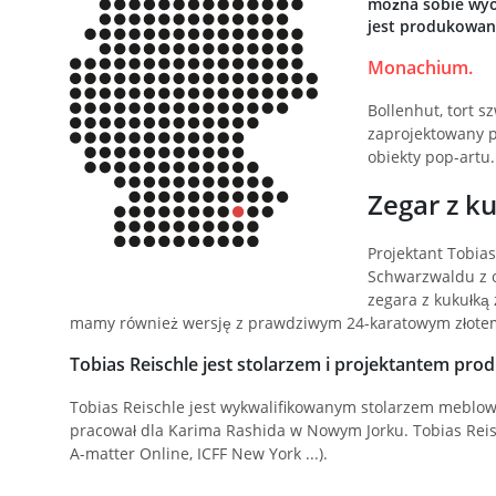
można sobie wyob
jest produkowany
Monachium.
Bollenhut, tort s
zaprojektowany p
obiekty pop-artu
Zegar z k
Projektant Tobia
Schwarzwaldu z 
zegara z kukułką 
mamy również wersję z prawdziwym 24-karatowym złote
Tobias Reischle jest stolarzem i projektantem pro
Tobias Reischle jest wykwalifikowanym stolarzem meblo
pracował dla Karima Rashida w Nowym Jorku. Tobias Reischl
A-matter Online, ICFF New York ...).