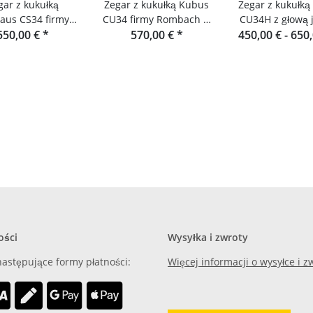
gar z kukułką
Zegar z kukułką Kubus
Zegar z kukułk
aus CS34 firmy
CU34 firmy Rombach &
CU34H z głową jelenia
bach & Haas
550,00 €
*
570,00 €
Haas
*
firmy Rombach 
450,00 € -
650
ości
Wysyłka i zwroty
astępujące formy płatności:
Więcej informacji o wysyłce i 