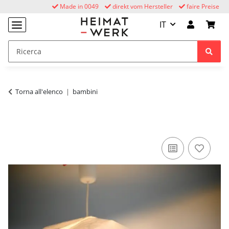
Made in 0049
direkt vom Hersteller
faire Preise
IT
Torna all'elenco
bambini