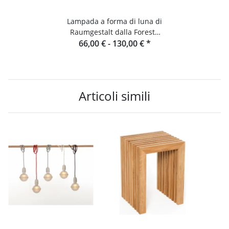
Lampada a forma di luna di
Raumgestalt dalla Foresta
66,00 € -
Nera
130,00 €
*
Articoli simili