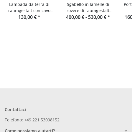
Lampada da terra di
Sgabello in lamelle di
Por
raumgestalt con cavo
rovere di raumgestalt
130,00 €
tessile
*
400,00 € -
dalla Foresta Nera
530,00 €
*
160
Contattaci
Telefono: +49 221 53098152
Come possiamo aiutarti?