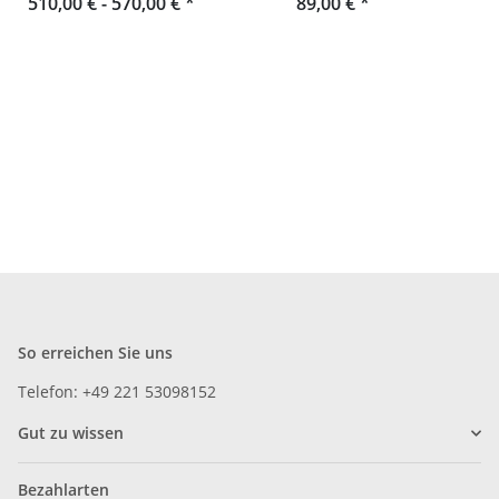
510,00 € -
Schwarzwald
570,00 €
*
Eichenlamellen und
89,00 €
*
Konsole
So erreichen Sie uns
Telefon: +49 221 53098152
Gut zu wissen
Bezahlarten