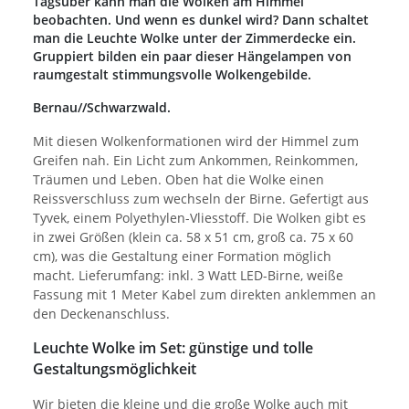
Tagsüber kann man die Wolken am Himmel
beobachten. Und wenn es dunkel wird? Dann schaltet
man die Leuchte Wolke unter der Zimmerdecke ein.
Gruppiert bilden ein paar dieser Hängelampen von
raumgestalt stimmungsvolle Wolkengebilde.
Bernau//Schwarzwald.
Mit diesen Wolkenformationen wird der Himmel zum
Greifen nah. Ein Licht zum Ankommen, Reinkommen,
Träumen und Leben. Oben hat die Wolke einen
Reissverschluss zum wechseln der Birne. Gefertigt aus
Tyvek, einem Polyethylen-Vliesstoff. Die Wolken gibt es
in zwei Größen (klein ca. 58 x 51 cm, groß ca. 75 x 60
cm), was die Gestaltung einer Formation möglich
macht. Lieferumfang: inkl. 3 Watt LED-Birne, weiße
Fassung mit 1 Meter Kabel zum direkten anklemmen an
den Deckenanschluss.
Leuchte Wolke im Set: günstige und tolle
Gestaltungsmöglichkeit
Wir bieten die kleine und die große Wolke auch mit