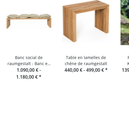
Banc social de
Table en lamelles de
raumgestalt - Banc en
chêne de raumgestalt
lamelles de chêne 180
1.090,00 € -
440,00 € -
499,00 €
*
139
cm
1.180,00 €
*