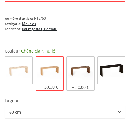
numéro d'article:
HT2/60
catégorie:
Meubles
Fabricant:
Raumgestalt, Bernau.
Couleur
Chêne clair, huilé
Chêne clair, huilé
Chêne naturel
+ 30,00 €
Chêne foncé, huilé
teinté noi
+ 50,00 €
largeur
60 cm