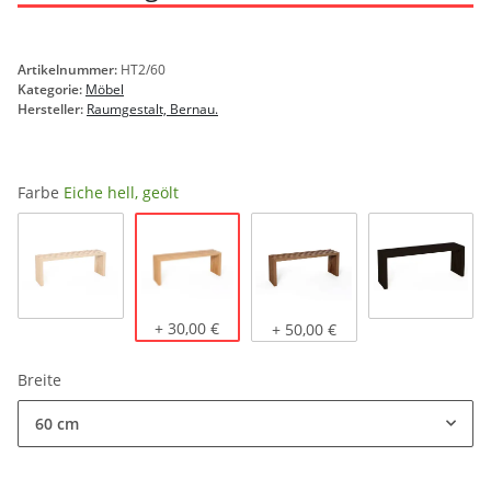
Artikelnummer:
HT2/60
Kategorie:
Möbel
Hersteller:
Raumgestalt, Bernau.
Farbe
Eiche hell, geölt
Eiche hell, geölt
Eiche natur
+ 30,00 €
Eiche dunkel, geölt
schwarz g
+ 50,00 €
Breite
60 cm