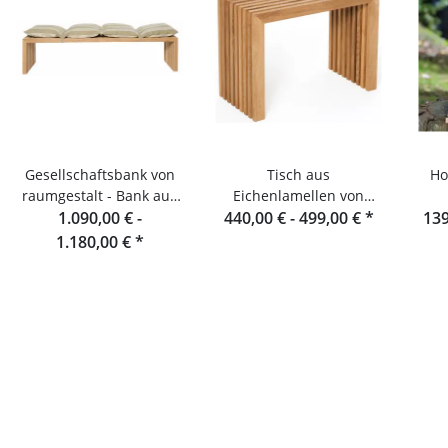
Gesellschaftsbank von
Tisch aus
Ho
raumgestalt - Bank aus
Eichenlamellen von
Eichenlamellen 180 cm
1.090,00 € -
440,00 € -
raumgestalt
499,00 €
*
139
1.180,00 €
*