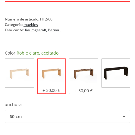
Número de artículo:
HT2/60
Categoría:
muebles
Fabricante:
Raumgestalt, Bernau.
Color
Roble claro, aceitado
Roble claro, aceitado
Roble natural
+ 30,00 €
Roble oscuro, aceitado
teñido de
+ 50,00 €
anchura
60 cm