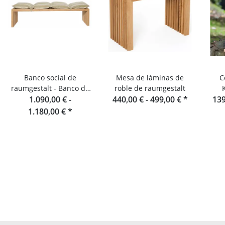
Banco social de
Mesa de láminas de
C
raumgestalt - Banco de
roble de raumgestalt
láminas de roble de 180
1.090,00 € -
440,00 € -
499,00 €
*
139
cm
1.180,00 €
*