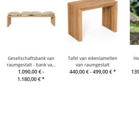
Gesellschaftsbank van
Tafel van eikenlamellen
Ho
raumgestalt - bank van
van raumgestalt
eikenhouten lamellen
1.090,00 € -
440,00 € -
499,00 €
*
139
180 cm
1.180,00 €
*