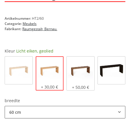
Artikelnummer:
HT2/60
Categorie:
Meubels
Fabrikant:
Raumgestalt, Bernau.
Kleur
Licht eiken, geolied
Licht eiken, geolied
Eikenhout naturel
+ 30,00 €
Donker eiken, geolied
zwart geb
+ 50,00 €
breedte
60 cm