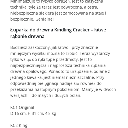
Minimalizuje to ryzyko obrażeń. Jest to klasyczna
technika, tyle że teraz jest odwrócona, a ostra,
niebezpieczna siekiera jest zamocowana na stałe i
bezpiecznie. Genialne!
Łuparka do drewna Kindling Cracker – łatwe
rąbanie drewna
Będziesz zaskoczony, jak łatwo i przy znacznie
mniejszym wysiłku można to zrobić. Teraz wystarczy
tylko wziąć do ręki tępe przedmioty. Jest to
najbezpieczniejsza i najprostsza technika rąbania
drewna opałowego. Ponadto to urządzenie, odlane z
jednego kawałka, jest niemal niezniszczalne. Przy
odpowiedniej pielęgnacji nadaje się również do
przekazania następnym pokoleniom. Mamy je w dwóch
wersjach – do małych i dużych polan.
KC1 Original
D 16 cm, H 31 cm, 4,8 kg
KC2 King