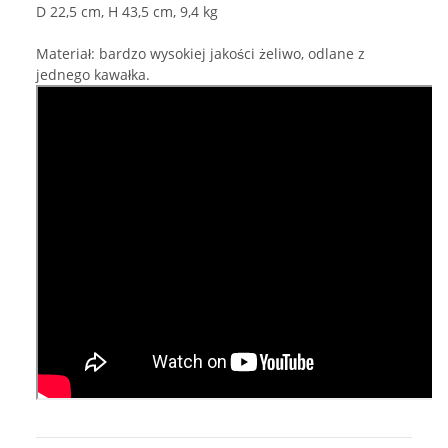
D 22,5 cm, H 43,5 cm, 9,4 kg
Materiał: bardzo wysokiej jakości żeliwo, odlane z
jednego kawałka.