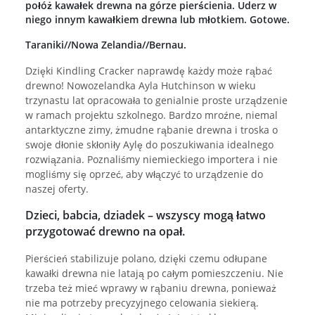
połóż kawałek drewna na górze pierścienia. Uderz w
niego innym kawałkiem drewna lub młotkiem. Gotowe.
Taraniki//Nowa Zelandia//Bernau.
Dzięki Kindling Cracker naprawdę każdy może rąbać
drewno! Nowozelandka Ayla Hutchinson w wieku
trzynastu lat opracowała to genialnie proste urządzenie
w ramach projektu szkolnego. Bardzo mroźne, niemal
antarktyczne zimy, żmudne rąbanie drewna i troska o
swoje dłonie skłoniły Aylę do poszukiwania idealnego
rozwiązania. Poznaliśmy niemieckiego importera i nie
mogliśmy się oprzeć, aby włączyć to urządzenie do
naszej oferty.
Dzieci, babcia, dziadek – wszyscy mogą łatwo
przygotować drewno na opał.
Pierścień stabilizuje polano, dzięki czemu odłupane
kawałki drewna nie latają po całym pomieszczeniu. Nie
trzeba też mieć wprawy w rąbaniu drewna, ponieważ
nie ma potrzeby precyzyjnego celowania siekierą.