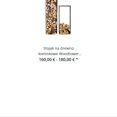
Stojak na drewno
kominkowe Woodtower
160,00 € -
firmy Raumgestalt
180,00 €
*