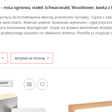
 – misa ogniowa, stołek Schwarzwald, Woodtower, ławka z 
achęca do kształtowania własnej przestrzeni życiowej. Często z za
 świeczkami. Również piękne: doskonale wykonane i rygorystycznie
oria kominkowe Raumgestalt. Stojak na drewno kominkowe Woodtowe
i praktycznego sposobu na układanie drewna. Filozofia ta znajduj
Artykuł na stronę
NIANY