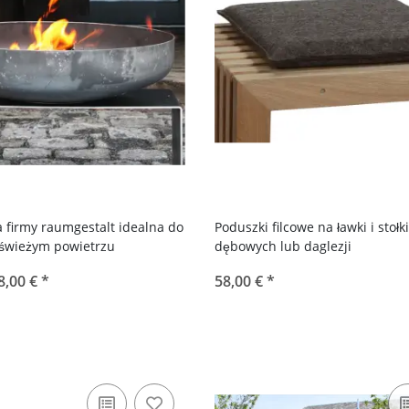
 firmy raumgestalt idealna do
Poduszki filcowe na ławki i stołki
 świeżym powietrzu
dębowych lub daglezji
8,00 €
*
58,00 €
*