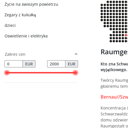
Życie na świeżym powietrzu
Zegary z kukułką
dzieci
Oświetlenie i elektryka
Raumges
Zakres cen
Kto zna Schwa
EUR
EUR
wyjątkowego.
Twórcy Raumge
głośnemu temp
Bernau//Szw
Koncentracja 
Schwarzwaldzi
domu odzwierc
Raumgestalt o