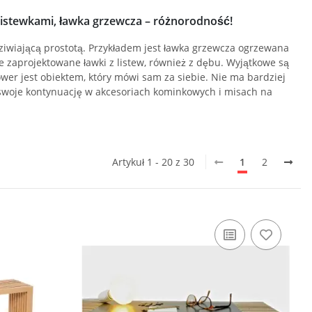
listewkami, ławka grzewcza – różnorodność!
dziwiającą prostotą. Przykładem jest ławka grzewcza ogrzewana
 zaprojektowane ławki z listew, również z dębu. Wyjątkowe są
r jest obiektem, który mówi sam za siebie. Nie ma bardziej
e swoje kontynuację w akcesoriach kominkowych i misach na
Artykuł 1 - 20 z 30
1
2