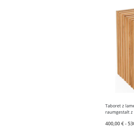
Taboret z lam
raumgestalt 
400,00 € -
53