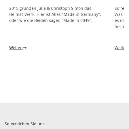
2015 gründen Julia & Christoph Simon das
So rein
Heimat-Werk. Hier ist Alles "Made in Germany",
Was sch
oder wie die Beiden sagen "Made in 0049"...
es um g
hochwer
Weiter
Weiter
So erreichen Sie uns