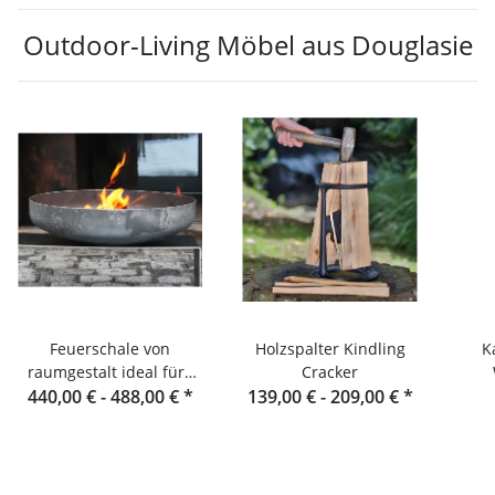
Outdoor-Living Möbel aus Douglasie
Feuerschale von
Holzspalter Kindling
K
raumgestalt ideal fürs
Cracker
440,00 € -
Outdoor Cooking
488,00 €
*
139,00 € -
209,00 €
*
Raum
que