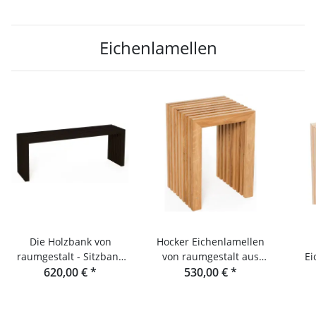
Eichenlamellen
Die Holzbank von
Hocker Eichenlamellen
raumgestalt - Sitzbank
von raumgestalt aus
Ei
aus Eichenlamellen
620,00 €
*
dem Schwarzwald
530,00 €
*
Rau
schwarz gebeizt 60 cm
schwarz gebeizt
S