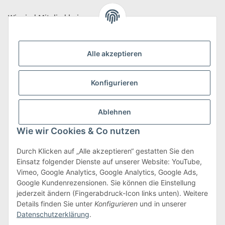
Wir sind Mitglied bei
Alle akzeptieren
Konfigurieren
Versand & Retoure
mehr zu Versand & Retoure
Ablehnen
Wie wir Cookies & Co nutzen
Durch Klicken auf „Alle akzeptieren“ gestatten Sie den
Einsatz folgender Dienste auf unserer Website: YouTube,
Gesetzliche Informationen
Vimeo, Google Analytics, Google Analytics, Google Ads,
Google Kundenrezensionen. Sie können die Einstellung
jederzeit ändern (Fingerabdruck-Icon links unten). Weitere
Details finden Sie unter
Konfigurieren
und in unserer
Vertrag widerrufen
Datenschutzerklärung
.