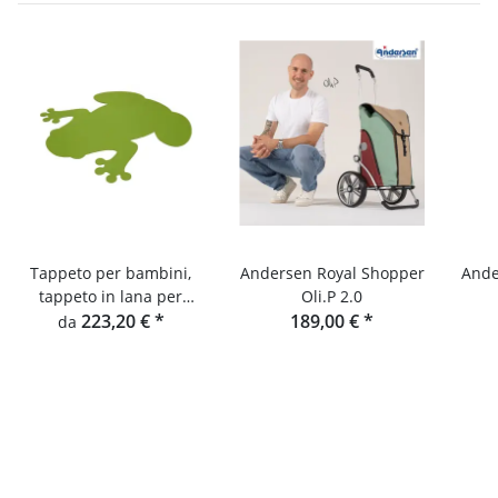
Tappeto per bambini,
Andersen Royal Shopper
Ande
tappeto in lana per
Oli.P 2.0
cameretta, tappeto con
223,20 €
*
189,00 €
*
da
rane Hey-Sign