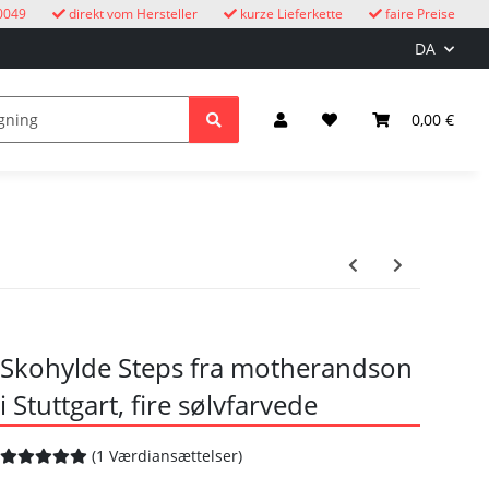
0049
direkt vom Hersteller
kurze Lieferkette
faire Preise
DA
e
børn
Lys & elektricitet
0,00 €
Skohylde Steps fra motherandson
i Stuttgart, fire sølvfarvede
(1 Værdiansættelser)