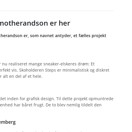
a motherandson er her
therandson er, som navnet antyder, et fælles projekt
 nu realiseret mange sneaker-elskeres drøm: Et
fekt vis. Skoholderen Steps er minimalistisk og diskret
 alt en del af et hele.
et inden for grafisk design. Til dette projekt opmuntrede
nhed har båret frugt. De to blev nemlig tildelt den
temberg