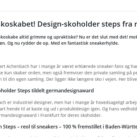
l skoskabet! Design-skoholder steps fr
skoskabe altid grimme og upraktiske? Nu er det slut med det! mo
n. Og nu rydder de op. Med en fantastisk sneakerhylde.
art Achenbach har i mange år været erklærede sneaker-fans og har
ke kun skaber orden, men også fremviser den private samling på per
n til din egen samling. Der ligger ikke længere sko i vejen. Her bliver
holder Steps tildelt germandesignaward
h er industriel designer, men har i mange år hovedsageligt arbejd
t hende til at kaste sig ud i produktdesign igen. Og hans vedholde
ermandesignaward i Frankfurt for deres skoholder.
Steps – reol til sneakers – 100 % fremstillet i Baden-Würt