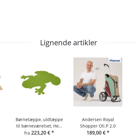
Lignende artikler
Børnetæppe, uldtæppe
Andersen Royal
til børneværelset, Hey-
Shopper Oli.P 2.0
Sign frø-tæppe
223,20 €
*
189,00 €
*
fra