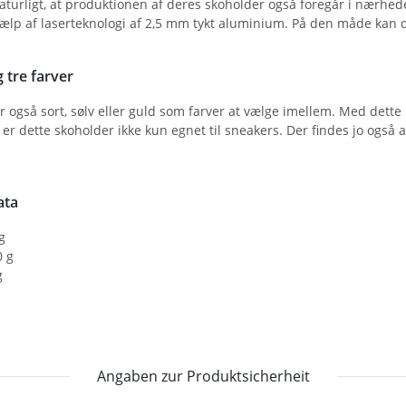
naturligt, at produktionen af deres skoholder også foregår i nærhe
jælp af laserteknologi af 2,5 mm tykt aluminium. På den måde kan
g tre farver
der også sort, sølv eller guld som farver at vælge imellem. Med dette
g er dette skoholder ikke kun egnet til sneakers. Der findes jo også 
ata
g
0 g
g
Angaben zur Produktsicherheit