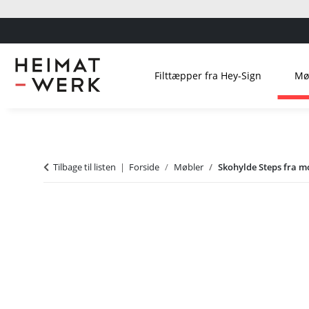
Filttæpper fra Hey-Sign
Mø
Tilbage til listen
Forside
Møbler
Skohylde Steps fra m