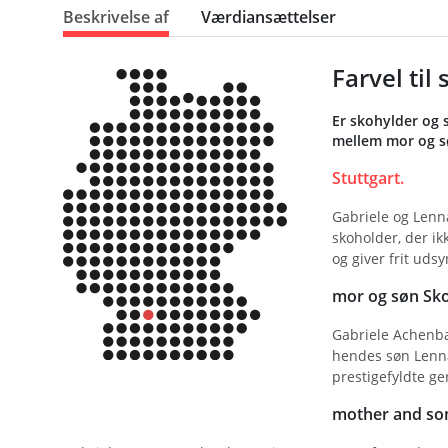
Beskrivelse af
Værdiansættelser
Farvel ti
Er skohylder og 
mellem mor og sø
Stuttgart.
Gabriele og Lenn
skoholder, der ik
og giver frit udsy
mor og søn Sko
Gabriele Achenbac
hendes søn Lennar
prestigefyldte g
mother and son 