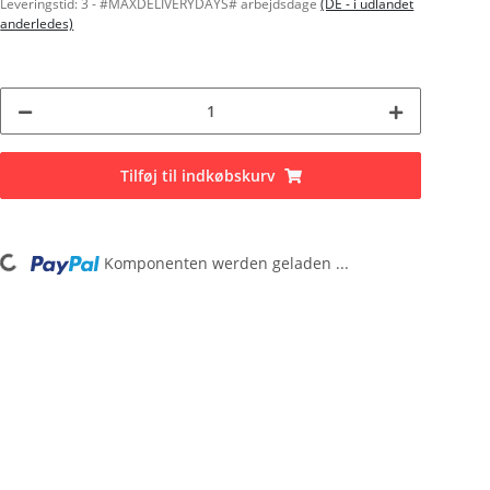
Leveringstid:
3 - #MAXDELIVERYDAYS# arbejdsdage
(DE - i udlandet
anderledes)
Tilføj til indkøbskurv
g...
Komponenten werden geladen ...