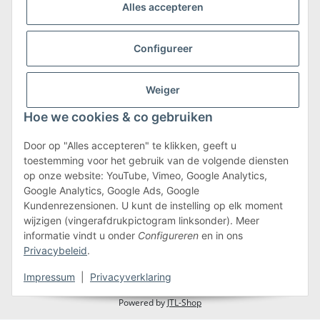
Alles accepteren
Configureer
Weiger
Verzending & retournering
Hoe we cookies & co gebruiken
Meer informatie over verzending en retourneren
Door op "Alles accepteren" te klikken, geeft u
toestemming voor het gebruik van de volgende diensten
op onze website: YouTube, Vimeo, Google Analytics,
Algemene voorwaarden
Google Analytics, Google Ads, Google
Kundenrezensionen. U kunt de instelling op elk moment
wijzigen (vingerafdrukpictogram linksonder). Meer
informatie vindt u onder
Configureren
en in ons
#global.withdrawalForm#
Privacybeleid
.
* Alle prijzen zijn inclusief btw.plus
verzendkosten
Impressum
|
Privacyverklaring
Powered by
JTL-Shop