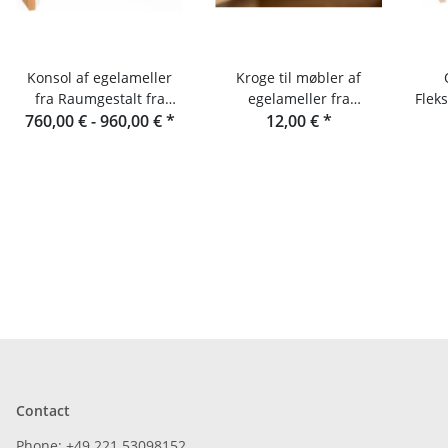
Konsol af egelameller
Kroge til møbler af
fra Raumgestalt fra
egelameller fra
Fleks
760,00 € -
Schwarzwald
960,00 €
*
Raumgestalt
12,00 €
*
Contact
Phone: +49 221 53098152