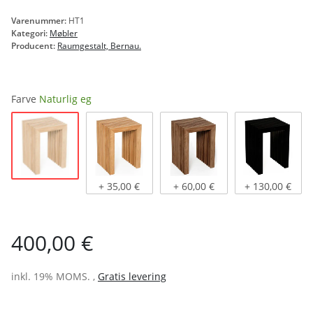
Varenummer:
HT1
Kategori:
Møbler
Producent:
Raumgestalt, Bernau.
Farve
Naturlig eg
Naturlig eg
Lys olieret eg
Mørk olieret eg
sort bejdset
+ 35,00 €
+ 60,00 €
+ 130,00 €
400,00 €
inkl. 19% MOMS. ,
Gratis levering