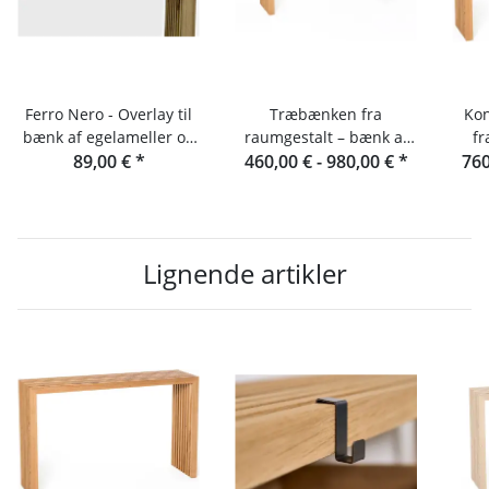
Ferro Nero - Overlay til
Træbænken fra
Kon
bænk af egelameller og
raumgestalt – bænk af
fr
89,00 €
konsol
*
460,00 € -
egelameller
980,00 €
*
760
Lignende artikler