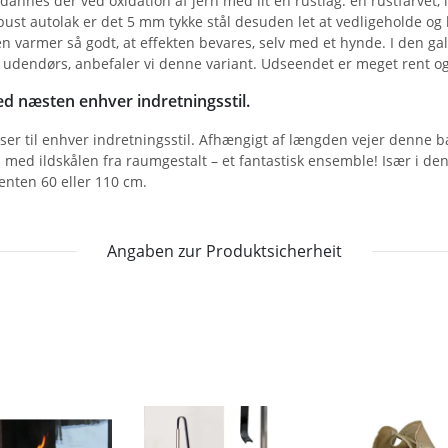
es der ved oxidation af jern med ilt en rustlag: en rustfarvet, lev
t autolak er det 5 mm tykke stål desuden let at vedligeholde og ka
 varmer så godt, at effekten bevares, selv med et hynde. I den g
t udendørs, anbefaler vi denne variant. Udseendet er meget rent o
 næsten enhver indretningsstil.
sser til enhver indretningsstil. Afhængigt af længden vejer denne
n med ildskålen fra raumgestalt – et fantastisk ensemble! Især i 
enten 60 eller 110 cm.
Angaben zur Produktsicherheit