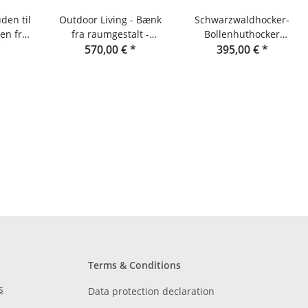
den til
Outdoor Living - Bænk
Schwarzwaldhocker-
n fra
fra raumgestalt -
Bollenhuthocker
lt
*
Havebænk af Douglasie
570,00 €
*
rumindretning
395,00 €
*
Terms & Conditions
s
Data protection declaration