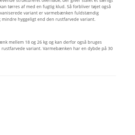
ende struktureret overflade, der giver stålet et særligt
n tørres af med en fugtig klud. Så forbliver tøjet også
alvaniserede variant er varmebænken fuldstændig
g mindre hyggeligt end den rustfarvede variant.
 bænk mellem 18 og 26 kg og kan derfor også bruges
den rustfarvede variant. Varmebænken har en dybde på 30