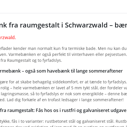
k fra raumgestalt i Schwarzwald – b
rzwald.
lader kender man normalt kun fra termiske bade. Men nu kan du 
aven. Varmebænken er også perfekt til vinterhaven eller pejsestuen
ra Raumgestalt og to fyrfadslys.
varmebænk – også som havebænk til lange sommeraftener
 gøre for at skabe behagelig siddekomfort, er at tænde to fyrfadsl
rolig – hele varmebænken er lavet af 5 mm tykt stål, der fordeler 
g lagringsmasse, så to fyrfadslys er nok som energikilde – denne b
d. Lad dig forkæle af en trofast ledsager i lange sommeraftener!
a raumgestalt: Fås hos os i rustfri og galvaniseret udgave
tykke, fås i to varianter: rustbetonet stål og galvaniseret stål. Rust