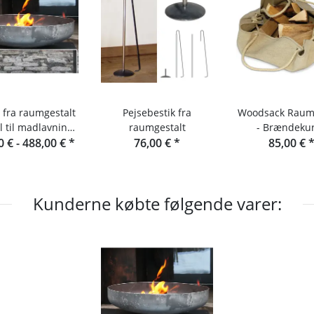
l fra raumgestalt
Pejsebestik fra
Woodsack Raumg
l til madlavning
raumgestalt
- Brændekur
0 € -
udendørs
488,00 €
*
76,00 €
*
Brændebær
85,00 €
Kunderne købte følgende varer: