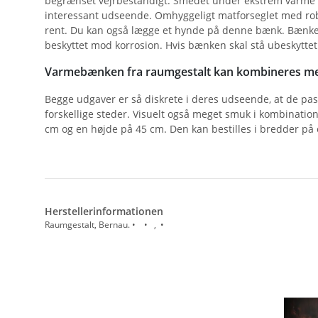
begrænset vejrbestandigt. Smedet under ekstrem varme dann
interessant udseende. Omhyggeligt matforseglet med robus
rent. Du kan også lægge et hynde på denne bænk. Bænken
beskyttet mod korrosion. Hvis bænken skal stå ubeskytte
Varmebænken fra raumgestalt kan kombineres med
Begge udgaver er så diskrete i deres udseende, at de pa
forskellige steder. Visuelt også meget smuk i kombinatio
cm og en højde på 45 cm. Den kan bestilles i bredder på 
Herstellerinformationen
Raumgestalt, Bernau. • • , •