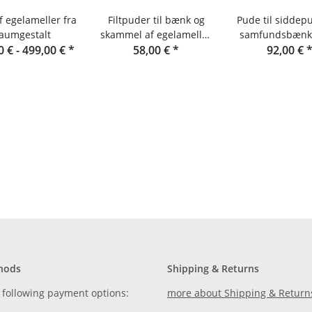
f egelameller fra
Filtpuder til bænk og
Pude til siddepu
aumgestalt
skammel af egelameller
samfundsbænke
0 € -
499,00 €
*
eller douglasgran
58,00 €
*
raumgesta
92,00 €
hods
Shipping & Returns
 following payment options:
more about Shipping & Return