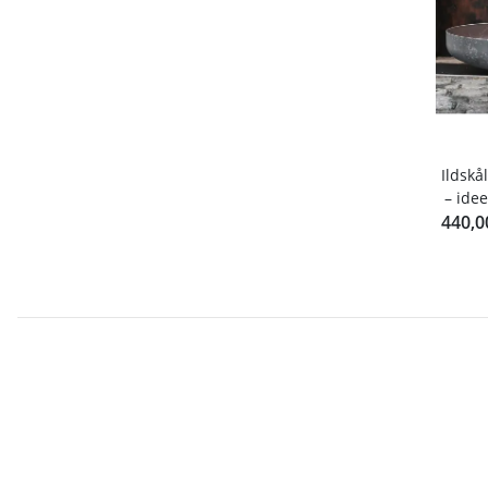
Ildskå
– idee
440,0