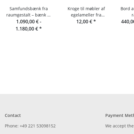
Samfundsbænk fra
Kroge til møbler af
Bord a
raumgestalt – bænk af
egelameller fra
r
egelameller 180 cm
1.090,00 € -
Raumgestalt
12,00 €
*
440,0
1.180,00 €
*
Contact
Payment Met
Phone: +49 221 53098152
We accept the