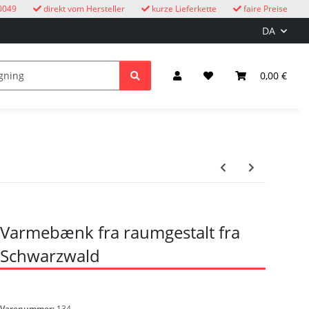
0049
direkt vom Hersteller
kurze Lieferkette
faire Preise
DA
e
børn
Lys & elektricitet
0,00 €
Varmebænk fra raumgestalt fra
Schwarzwald
Varenummer:
134