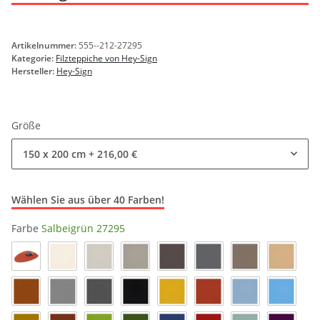
Artikelnummer:
555--212-27295
Kategorie:
Filzteppiche von Hey-Sign
Hersteller:
Hey-Sign
Größe
150 x 200 cm
+ 216,00 €
Wählen Sie aus über 40 Farben!
Farbe
Salbeigrün 27295
Iron_66
Wollweiss 03
Marmor 06
Hellmeliert 07
Pepper 47
Anthrazit 01
Taupe 35
Karamel
Walnuss 29
Hellgrau 16
Taubengrau 17
Schwarz 02
Curry 23
Iron 66
Pastellblau 19
Himmel