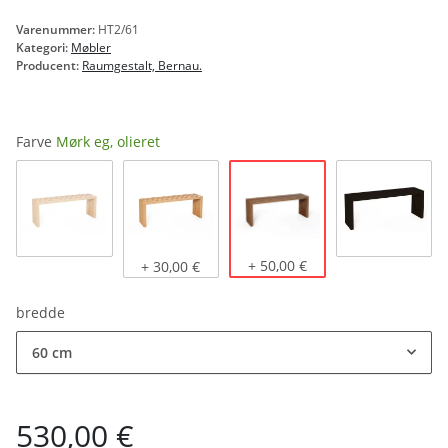
Varenummer:
HT2/61
Kategori:
Møbler
Producent:
Raumgestalt, Bernau.
Farve
Mørk eg, olieret
Mørk eg, olieret
Naturlig eg
Lys eg, olieret
+ 50,00 €
sort bejd
+ 30,00 €
bredde
60 cm
530,00 €