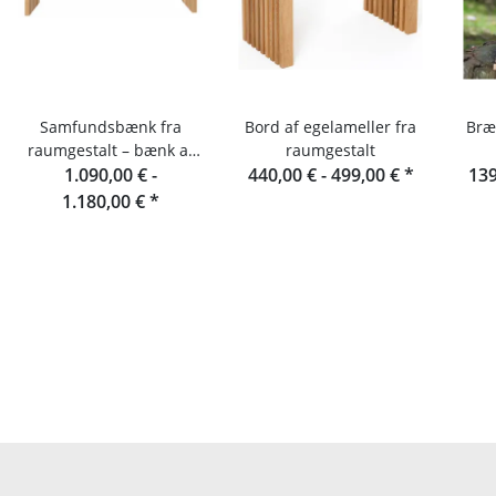
Samfundsbænk fra
Bord af egelameller fra
Bræ
raumgestalt – bænk af
raumgestalt
egelameller 180 cm
1.090,00 € -
440,00 € -
499,00 €
*
139
1.180,00 €
*