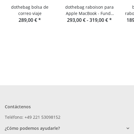
dothebag bolsa de
dothebag raboison para
correo viaje
Apple MacBook - Funda
rabo
289,00 €
*
293,00 € -
para portátil de cuero
319,00 €
*
upe
189
Contáctenos
Teléfono: +49 221 53098152
¿Cómo podemos ayudarle?