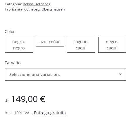
Categoría:
Bolsos Dothebag
Fabricante:
dothebag, Obertshausen.
Color
azul coñac
negro-
azul coñac
cognac-
negro-
negro-negro
cognac-caqui
negro-
negro
caqui
caqui
Tamaño
Seleccione una variación.
149,00 €
de
incl. 19% IVA. ,
Entrega gratuita