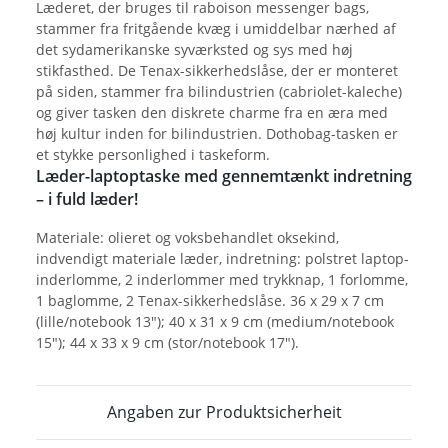
Læderet, der bruges til raboison messenger bags,
stammer fra fritgående kvæg i umiddelbar nærhed af
det sydamerikanske syværksted og sys med høj
stikfasthed. De Tenax-sikkerhedslåse, der er monteret
på siden, stammer fra bilindustrien (cabriolet-kaleche)
og giver tasken den diskrete charme fra en æra med
høj kultur inden for bilindustrien. Dothobag-tasken er
et stykke personlighed i taskeform.
Læder-laptoptaske med gennemtænkt indretning
– i fuld læder!
Materiale: olieret og voksbehandlet oksekind,
indvendigt materiale læder, indretning: polstret laptop-
inderlomme, 2 inderlommer med trykknap, 1 forlomme,
1 baglomme, 2 Tenax-sikkerhedslåse. 36 x 29 x 7 cm
(lille/notebook 13"); 40 x 31 x 9 cm (medium/notebook
15"); 44 x 33 x 9 cm (stor/notebook 17").
Angaben zur Produktsicherheit