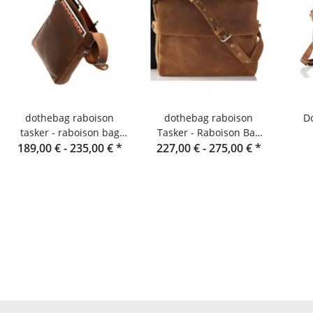
dothebag raboison
dothebag raboison
Dot
tasker - raboison bag
Tasker - Raboison Bag
upend Stående format
189,00 € -
235,00 €
*
227,00 € -
Querformat toro
275,00 €
*
toro