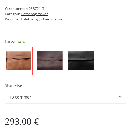
Varenummer:
033721-5
Kategori:
Dothebag tasker
Producent:
dothebag, Obertshausen.
Farve
natur
natur
brun
sort
Størrelse
13 tommer
293,00 €