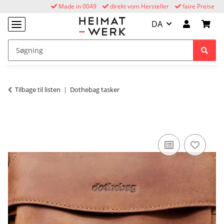
Made in 0049
direkt vom Hersteller
faire Preise
DA
Tilbage til listen
Dothebag tasker