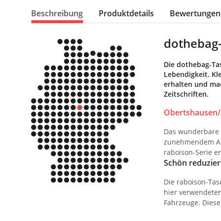
Beschreibung
Produktdetails
Bewertungen
dothebag-
Die dothebag-Ta
Lebendigkeit. Kl
erhalten und mac
Zeitschriften.
Obertshausen/
Das wunderbare 
zunehmendem Alt
raboison-Serie e
Schön reduzier
Die raboison-Tasc
hier verwendeten
Fahrzeuge. Diese