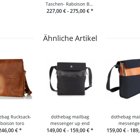
Taschen- Raboison Bag
227,00 € -
Querformat toro
275,00 €
*
Ähnliche Artikel
Rucksack-
dothebag mailbag
dothebag mai
aboison toro
messenger up end
messenge
246,00 €
*
149,00 € -
159,00 €
*
159,00 € -
189