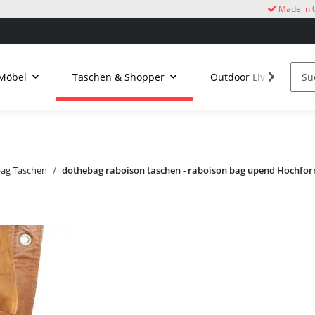
Made in 
Möbel
Taschen & Shopper
Outdoor Living
ag Taschen
dothebag raboison taschen - raboison bag upend Hochfor