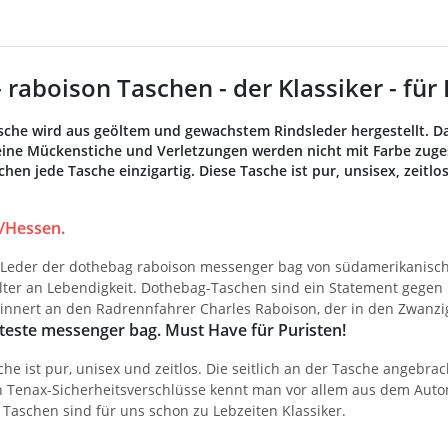
 raboison Taschen - der Klassiker - für
sche wird aus geöltem und gewachstem Rindsleder hergestellt. 
eine Mückenstiche und Verletzungen werden nicht mit Farbe zuges
hen jede Tasche einzigartig. Diese Tasche ist pur, unsisex, zeitl
/Hessen.
Leder der dothebag raboison messenger bag von südamerikanische
er an Lebendigkeit. Dothebag-Taschen sind ein Statement gegen
rinnert an den Radrennfahrer Charles Raboison, der in den Zwanz
teste messenger bag. Must Have für Puristen!
he ist pur, unisex und zeitlos. Die seitlich an der Tasche angebrac
 Tenax-Sicherheitsverschlüsse kennt man vor allem aus dem Auto
 Taschen sind für uns schon zu Lebzeiten Klassiker.