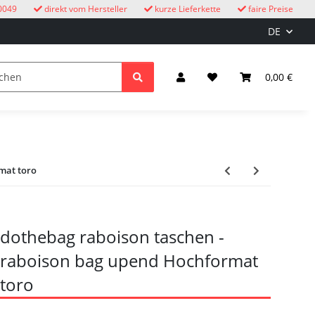
0049
direkt vom Hersteller
kurze Lieferkette
faire Preise
DE
Kuckucksuhren
Kinder
Licht & Elektro
0,00 €
mat toro
dothebag raboison taschen -
raboison bag upend Hochformat
toro