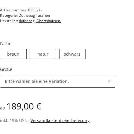
Artikelnummer:
035321-
Kategorie:
Dothebag Taschen
Hersteller:
dothebag, Obertshausen.
Farbe
braun
natur
schwarz
braun
natur
schwarz
Größe
Bitte wählen Sie eine Variation.
189,00 €
ab
inkl. 19% USt. ,
Versandkostenfreie Lieferung