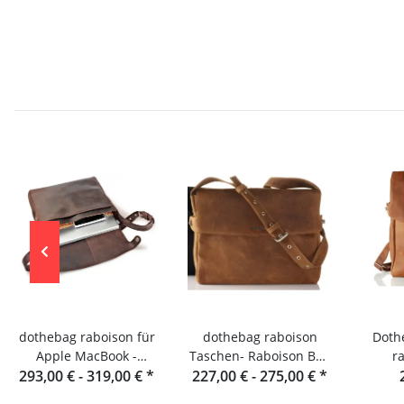
dothebag raboison für
dothebag raboison
Dothebag 
Apple MacBook -
Taschen- Raboison Bag
r
Notebooktasche Leder
293,00 € -
319,00 €
*
227,00 € -
Querformat toro
275,00 €
*