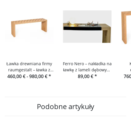
Ławka drewniana firmy
Ferro Nero – nakładka na
raumgestalt – ławka z
ławkę z lameli dębowych
460,00 € -
lameli dębowych
980,00 €
*
89,00 €
i konsola
*
760
Podobne artykuły