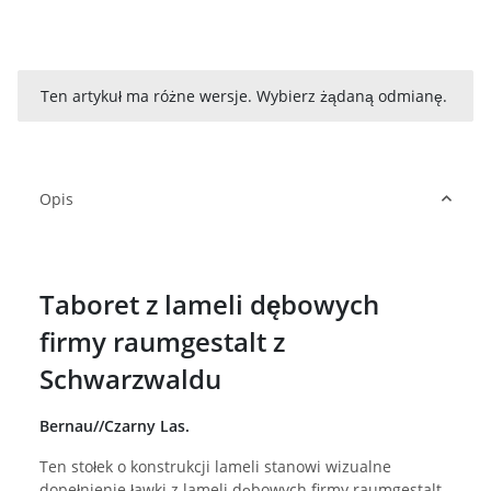
x
Ten artykuł ma różne wersje. Wybierz żądaną odmianę.
Opis
Taboret z lameli dębowych
firmy raumgestalt z
Schwarzwaldu
Bernau//Czarny Las.
Ten stołek o konstrukcji lameli stanowi wizualne
dopełnienie ławki z lameli dębowych firmy raumgestalt.