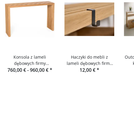
Konsola z lameli
Haczyki do mebli z
Outd
dębowych firmy
lameli dębowych firmy
760,00 € -
Raumgestalt z
960,00 €
*
Raumgestalt
12,00 €
*
Schwarzwaldu
de