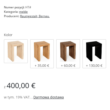
Numer pozycji:
HT#
Kategoria:
meble
Producent:
Raumgestalt, Bernau.
Kolor
Dąb naturalny
Dąb jasny olejowany
Dąb ciemny olejowany
czarny bejcow
+ 35,00 €
+ 60,00 €
+ 130,00 €
400,00 €
z
w tym. 19% VAT. ,
Darmowa dostawa