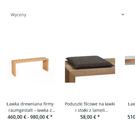
Wyceny
Ławka drewniana firmy
Poduszki filcowe na ławki
Ław
raumgestalt – ławka z
i stołki z lameli
460,00 € -
lameli dębowych
980,00 €
*
dębowych lub daglezji
58,00 €
*
510