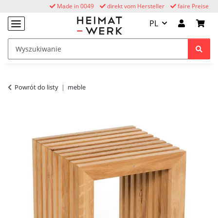
Made in 0049
direkt vom Hersteller
faire Preise
PL
Powrót do listy
meble