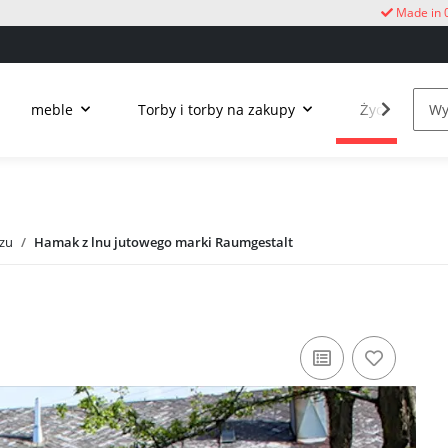
Made in 
meble
Torby i torby na zakupy
Życie na świ
rzu
Hamak z lnu jutowego marki Raumgestalt