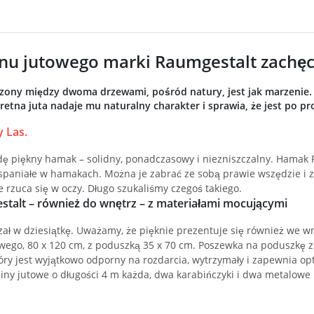
nu jutowego marki Raumgestalt zachę
ony między dwoma drzewami, pośród natury, jest jak marzenie. A
kretna juta nadaje mu naturalny charakter i sprawia, że jest po p
 Las.
 piękny hamak – solidny, ponadczasowy i niezniszczalny. Hamak 
wspaniałe w hamakach. Można je zabrać ze sobą prawie wszędzie i
e rzuca się w oczy. Długo szukaliśmy czegoś takiego.
alt – również do wnętrz – z materiałami mocującymi
zał w dziesiątkę. Uważamy, że pięknie prezentuje się również we wn
wego, 80 x 120 cm, z poduszką 35 x 70 cm. Poszewka na poduszkę z
óry jest wyjątkowo odporny na rozdarcia, wytrzymały i zapewnia op
iny jutowe o długości 4 m każda, dwa karabińczyki i dwa metalowe