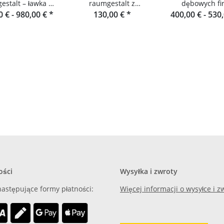
estalt – ławka z
raumgestalt z
dębowych fi
0 € -
eli dębowych
980,00 €
*
przewodem tekstylnym
130,00 €
*
400,00 € -
raumgestalt
530
Schwarzwa
ości
Wysyłka i zwroty
astępujące formy płatności:
Więcej informacji o wysyłce i 