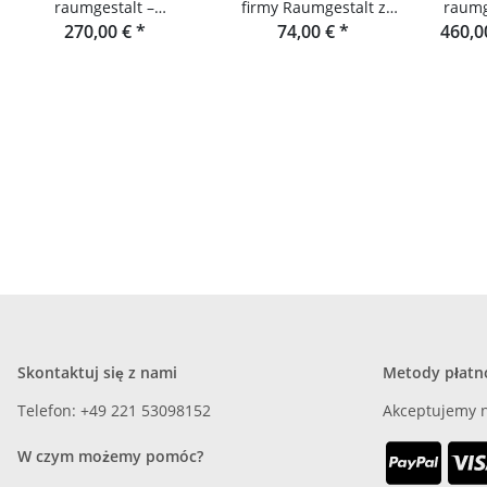
raumgestalt –
firmy Raumgestalt z
raumg
rozkładana półka i
270,00 €
*
Schwarzwaldu
74,00 €
*
460,0
lam
stołek
Skontaktuj się z nami
Metody płatn
Telefon: +49 221 53098152
Akceptujemy n
W czym możemy pomóc?