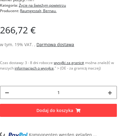
Kategoria:
Życie na świeżym powietrzu
Producent:
Raumgestalt, Bernau.
266,72 €
w tym. 19% VAT. ,
Darmowa dostawa
Czas dostawy:
3 - 8 dni robocze
wysyłki za granicę
można znaleźć w
naszych
informacjach o wysyłce
." > (DE - za granicą inaczej)
Dodaj do koszyka
Loading...
Komponenten werden geladen ...