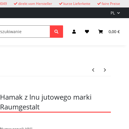
0049
direkt vom Hersteller
kurze Lieferkette
faire Preise
PL
eżym powietrzu
Zegary z kukułką
dzieci
0,00 €
Oświetle
Hamak z lnu jutowego marki
Raumgestalt
Numer pozycji:
HM1