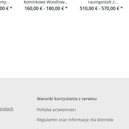
rmy
kominkowe Woodtower
raumgestalt z
 z
,00 €
*
160,00 € -
firmy Raumgestalt
180,00 €
*
510,00 € -
Schwarzwaldu
570,00 €
*
ldu
Warunki korzystania z serwisu
zwrotach
Polityka prywatności
Regulamin oraz informacje dla klientów