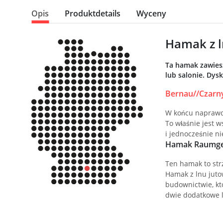
Opis
Produktdetails
Wyceny
Hamak z l
Ta hamak zawiesz
lub salonie. Dys
Bernau//Czarny
W końcu naprawdę
To właśnie jest 
i jednocześnie ni
Hamak Raumgest
Ten hamak to str
Hamak z lnu juto
budownictwie, kt
dwie dodatkowe l