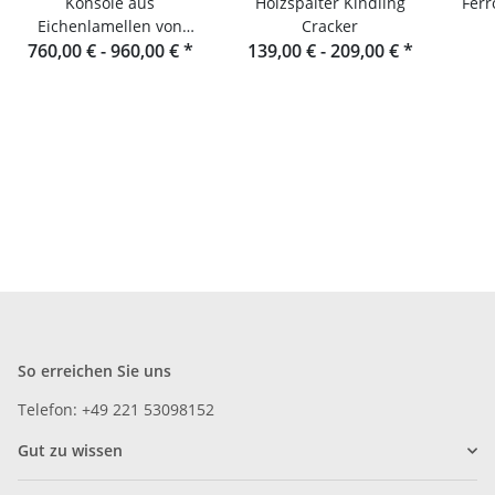
Konsole aus
Holzspalter Kindling
Ferr
Eichenlamellen von
Cracker
760,00 € -
Raumgestalt aus dem
960,00 €
*
139,00 € -
209,00 €
*
Ei
Schwarzwald
So erreichen Sie uns
Telefon: +49 221 53098152
Gut zu wissen