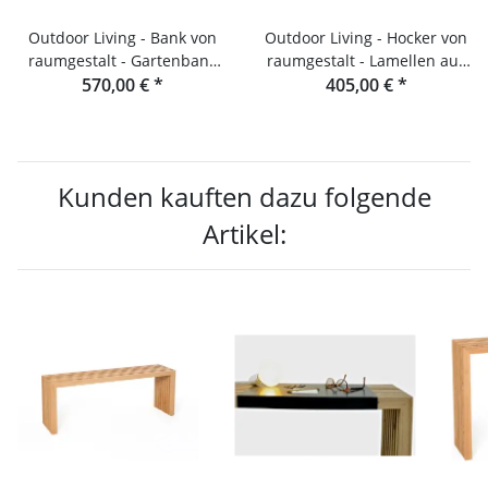
Outdoor Living - Bank von
Outdoor Living - Hocker von
raumgestalt - Gartenbank
raumgestalt - Lamellen aus
aus Douglasie
570,00 €
*
405,00 €
Douglasie
*
Kunden kauften dazu folgende
Artikel: