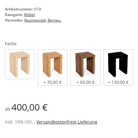
Artikelnummer:
HT#
Kategorie:
Möbel
Hersteller:
Raumgestalt, Bernau.
Farbe
Eiche natur
Eiche hell geölt
Eiche dunkel geölt
schwarz gebei
+ 35,00 €
+ 60,00 €
+ 130,00 €
400,00 €
ab
inkl. 19% USt. ,
Versandkostenfreie Lieferung