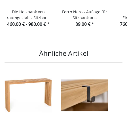
Die Holzbank von
Ferro Nero - Auflage für
raumgestalt - Sitzbank
Sitzbank aus
Ei
460,00 € -
aus Eichenlamellen
980,00 €
*
Eichenlamellen und
89,00 €
*
760
Rau
Konsole
Ähnliche Artikel