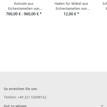
Konsole aus
Haken für Möbel aus
Sc
Eichenlamellen von
Eichenlamellen von
760,00 € -
Raumgestalt aus dem
960,00 €
*
Raumgestalt
12,00 €
*
Schwarzwald
So erreichen Sie uns
Telefon: +49 221 53098152
Gut zu wissen