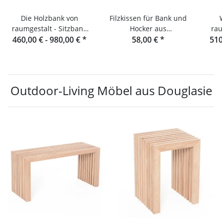
Die Holzbank von
Filzkissen für Bank und
raumgestalt - Sitzbank
Hocker aus
ra
460,00 € -
aus Eichenlamellen
980,00 €
*
Eichenlamellen oder
58,00 €
*
510
Douglasie
Outdoor-Living Möbel aus Douglasie