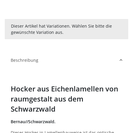
x
Dieser Artikel hat Variationen. Wählen Sie bitte die
gewünschte Variation aus.
Beschreibung
Hocker aus Eichenlamellen von
raumgestalt aus dem
Schwarzwald
Bernau//Schwarzwald.
Dieser Hocker in Lamellenbauweise ist das optische