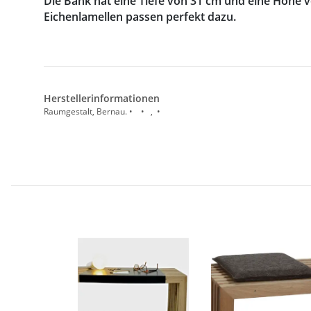
Die Bank hat eine Tiefe von 31 cm und eine Höhe v
Eichenlamellen passen perfekt dazu.
Herstellerinformationen
Raumgestalt, Bernau. • • , •