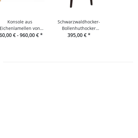
Konsole aus
Schwarzwaldhocker-
Eichenlamellen von
Bollenhuthocker
60,00 € -
aumgestalt aus dem
960,00 €
*
raumgestalt
395,00 €
*
Schwarzwald