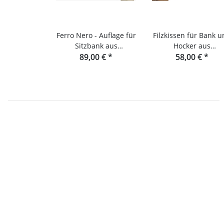
Ferro Nero - Auflage für
Filzkissen für Bank 
Sitzbank aus
Hocker aus
Eichenlamellen und
89,00 €
*
Eichenlamellen ode
58,00 €
*
Konsole
Douglasie