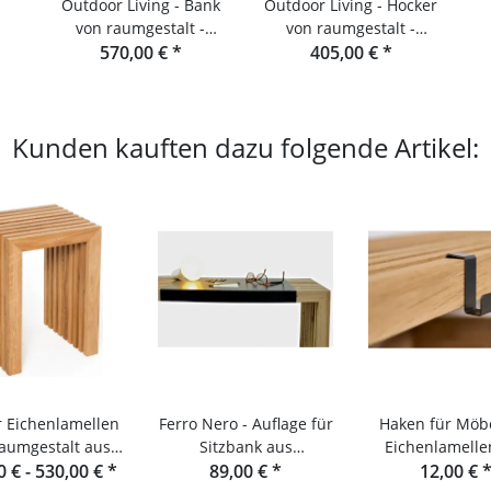
Outdoor Living - Bank
Outdoor Living - Hocker
von raumgestalt -
von raumgestalt -
Gartenbank aus
570,00 €
*
Lamellen aus Douglasie
405,00 €
*
Douglasie
Kunden kauften dazu folgende Artikel:
 Eichenlamellen
Ferro Nero - Auflage für
Haken für Möb
aumgestalt aus
Sitzbank aus
Eichenlamelle
0 € -
 Schwarzwald
530,00 €
*
Eichenlamellen und
89,00 €
*
Raumgesta
12,00 €