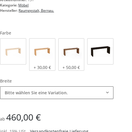
Kategorie:
Möbel
Hersteller:
Raumgestalt, Bernau.
Farbe
Eiche natur
Eiche hell, geölt
Eiche dunkel, geölt
schwarz gebeizt
+ 30,00 €
+ 50,00 €
Breite
Bitte wählen Sie eine Variation.
460,00 €
ab
inkl. 19% USt. ,
Versandkostenfreie Lieferung