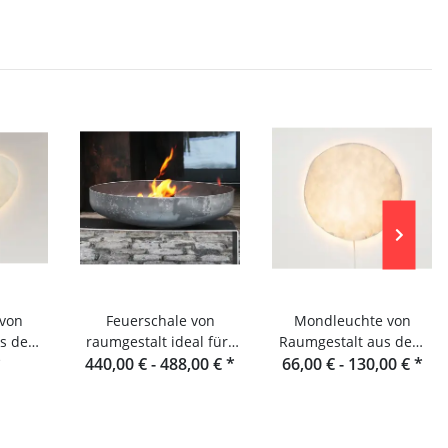
 von
Feuerschale von
Mondleuchte von
us dem
raumgestalt ideal fürs
Raumgestalt aus dem
ld
*
440,00 € -
Outdoor Cooking
488,00 €
*
66,00 € -
Schwarzwald
130,00 €
*