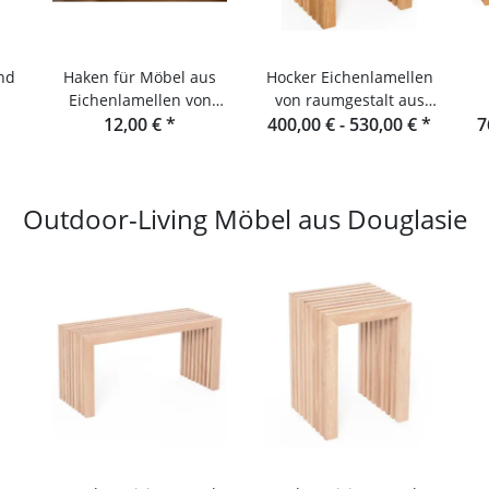
und
Haken für Möbel aus
Hocker Eichenlamellen
Eichenlamellen von
von raumgestalt aus
r
Raumgestalt
12,00 €
*
400,00 € -
dem Schwarzwald
530,00 €
*
7
R
Outdoor-Living Möbel aus Douglasie