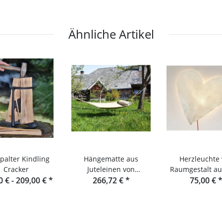
Konsole
Ähnliche Artikel
palter Kindling
Hängematte aus
Herzleuchte
Cracker
Juteleinen von
Raumgestalt a
0 € -
209,00 €
*
Raumgestalt
266,72 €
*
Schwarzwa
75,00 €