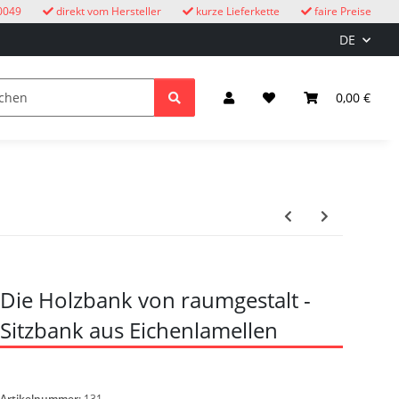
0049
direkt vom Hersteller
kurze Lieferkette
faire Preise
DE
Kuckucksuhren
Kinder
Licht & Elektro
0,00 €
Die Holzbank von raumgestalt -
Sitzbank aus Eichenlamellen
Artikelnummer:
131