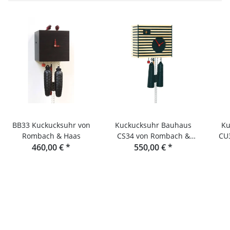
BB33 Kuckucksuhr von
Kuckucksuhr Bauhaus
Ku
Rombach & Haas
CS34 von Rombach &
CU
460,00 €
*
550,00 €
Haas
*