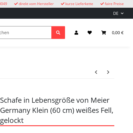
0049
direkt vom Hersteller
kurze Lieferkette
faire Preise
DE
Kuckucksuhren
Kinder
Licht & Elektro
0,00 €
Schafe in Lebensgröße von Meier
Germany Klein (60 cm) weißes Fell,
gelockt