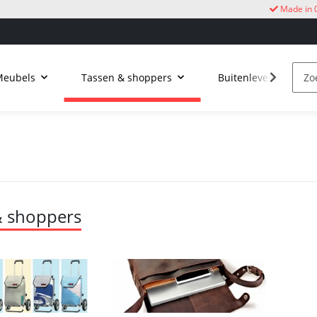
Made in 
Meubels
Tassen & shoppers
Buitenleven
k
& shoppers