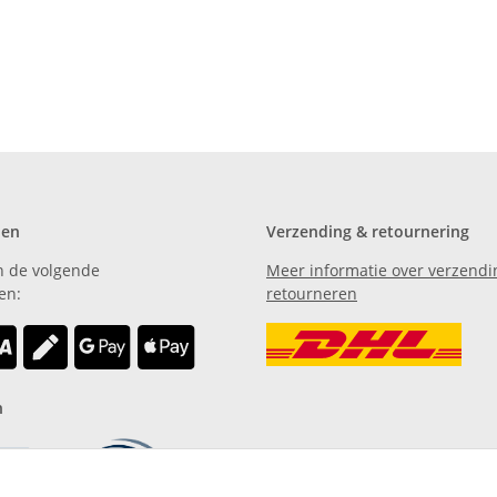
den
Verzending & retournering
n de volgende
Meer informatie over verzendi
en:
retourneren
n