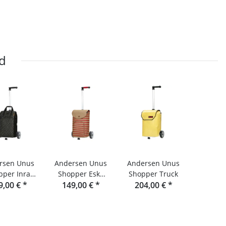
d
rsen Unus
Andersen Unus
Andersen Unus
pper Inra
Shopper Eske
Shopper Truck
9,00 €
chwarz
*
149,00 €
koralle
*
204,00 €
*