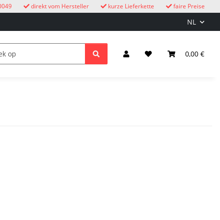
0049
direkt vom Hersteller
kurze Lieferkette
faire Preise
NL
oekoeksklokken
Kinderen
Licht & Elektriciteit
0,00 €