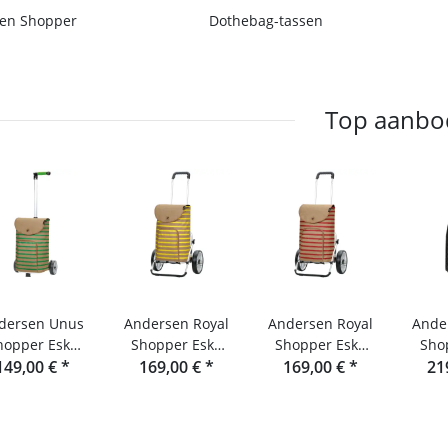
Dothebag-tassen
en Shopper
Top aanbo
dersen Unus
Andersen Royal
Andersen Royal
Ande
hopper Eske
Shopper Eske
Shopper Eske
Sho
149,00 €
grün
*
169,00 €
gelb
*
169,00 €
koralle
*
21
s