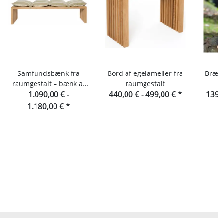
Samfundsbænk fra
Bord af egelameller fra
Bræ
raumgestalt – bænk af
raumgestalt
egelameller 180 cm
1.090,00 € -
440,00 € -
499,00 €
*
139
1.180,00 €
*