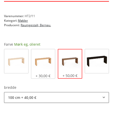
Varenummer:
HT2/11
Kategori:
Møbler
Producent:
Raumgestalt, Bernau.
Farve
Mørk eg, olieret
Mørk eg, olieret
Naturlig eg
Lys eg, olieret
+ 50,00 €
sort bejd
+ 30,00 €
bredde
100 cm
+ 40,00 €