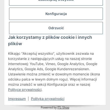
Konfiguracja
Wysyłka i zwroty
Odrzucić
Więcej informacji o wysyłce i zwrotach
Jak korzystamy z plików cookie i innych
plików
Klikając "Akceptuj wszystko", użytkownik zezwala na
korzystanie z następujących usług na naszej stronie
internetowej: YouTube, Vimeo, Google Analytics, Google
Warunki korzystania z serwisu
Analytics, Google Ads, Google Kundenrezensionen.
Ustawienie można zmienić w dowolnym momencie (ikona
odcisku palca w lewym dolnym rogu). Więcej informacji
można znaleźć w sekcji
Konfiguracja
oraz w naszej
#global.withdrawalForm#
Polityce prywatności
.
* Wszystkie ceny zawierają podatek VAT.plus
wysyłka
Impressum
|
Polityka prywatności
Powered by
JTL-Shop