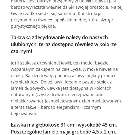
materiał jest bardzo przyjemny w dotyku. Ławka jest
bardzo wyrazista właśnie dzięki swojej prostocie. Na tej
ławce rzadko siedzi się samemu. Konstrukcja
przypomina również japońskie meble, które słyną z
purystycznego piękna.
Ta ławka zdecydowanie należy do naszych
ulubionych: teraz dostępna również w kolorze
czarnym!
Jeśli szukasz drewnianej ławki, ten model będzie
wspaniałym zakupem na całe życie. A może nawet na
dłużej. Bardzo trwały, ponadczasowy, piękny produkt
rzemieślniczy. Do tej ławki idealnie pasuje stołek z
lameli dębowych. Ławka jest dostępna w kolorach
naturalnym (czyste drewno, nieolejowane ani
nielakierowane), jasnoolejowanym, ciemnoolejowanym,
a teraz także – bardzo eleganckim – czarnym
bejcowanym.
Ławka ma głębokość 31 cm i wysokość 45 cm.
Poszczególne lamele mają grubość 4,5 x 2 cm.