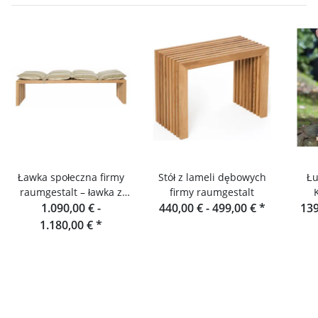
Ławka społeczna firmy
Stół z lameli dębowych
Łu
raumgestalt – ławka z
firmy raumgestalt
lameli dębowych 180 cm
1.090,00 € -
440,00 € -
499,00 €
*
139
1.180,00 €
*