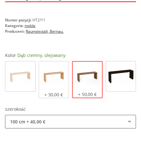
Numer pozycji:
HT2/11
Kategoria:
meble
Producent:
Raumgestalt, Bernau.
Kolor
Dąb ciemny, olejowany
Dąb ciemny, olejowany
Dąb naturalny
Dąb jasny, olejowany
+ 50,00 €
czarny b
+ 30,00 €
szerokość
100 cm
+ 40,00 €