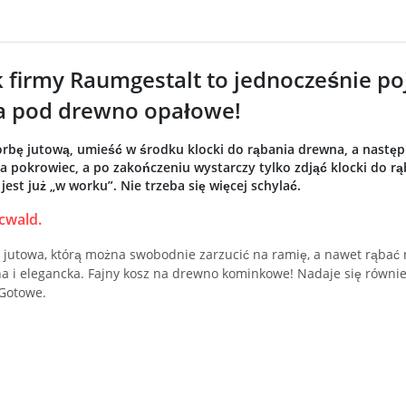
firmy Raumgestalt to jednocześnie p
a pod drewno opałowe!
orbę jutową, umieść w środku klocki do rąbania drewna, a nastę
 pokrowiec, a po zakończeniu wystarczy tylko zdjąć klocki do r
est już „w worku”. Nie trzeba się więcej schylać.
cwald.
a jutowa, którą można swobodnie zarzucić na ramię, a nawet rąbać n
a i elegancka. Fajny kosz na drewno kominkowe! Nadaje się równi
Gotowe.