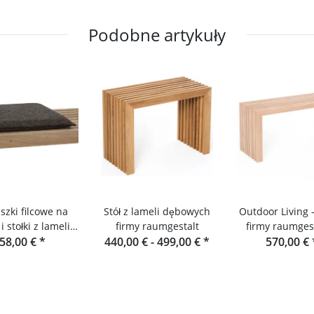
Podobne artykuły
szki filcowe na
Stół z lameli dębowych
Outdoor Living 
i stołki z lameli
firmy raumgestalt
firmy raumgest
ch lub daglezji
58,00 €
*
440,00 € -
499,00 €
*
ławka ogrodo
570,00 €
drewna dagl