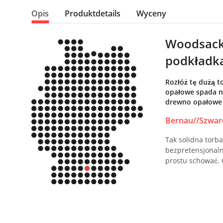
Opis
Produktdetails
Wyceny
Woodsack 
podkładk
Rozłóż tę dużą t
opałowe spada na
drewno opałowe j
Bernau//Szwar
Tak solidna torb
bezpretensjonaln
prostu schować. 