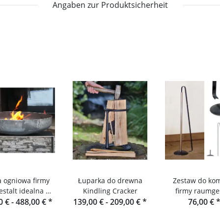
Angaben zur Produktsicherheit
 ogniowa firmy
Łuparka do drewna
Zestaw do ko
stalt idealna do
Kindling Cracker
firmy raumges
ania na świeżym
0 € -
488,00 €
*
139,00 € -
209,00 €
*
76,00 €
powietrzu