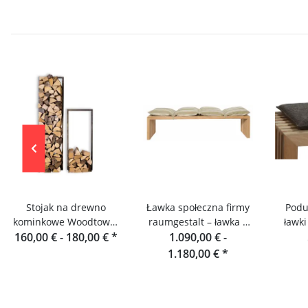
Stojak na drewno
Ławka społeczna firmy
Podu
kominkowe Woodtower
raumgestalt – ławka z
ławki 
160,00 € -
firmy Raumgestalt
180,00 €
*
lameli dębowych 180
1.090,00 € -
dębowy
cm
1.180,00 €
*