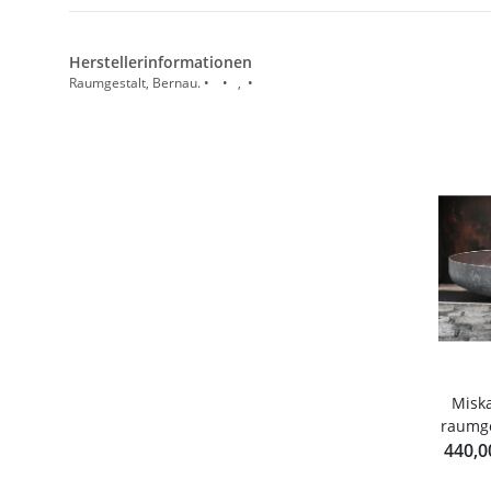
Herstellerinformationen
Raumgestalt, Bernau. • • , •
Miska
raumge
gotow
440,0