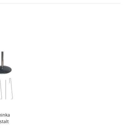
minka
talt
*