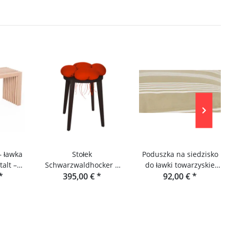
– ławka
Stołek
Poduszka na siedzisko
alt –
Schwarzwaldhocker –
do ławki towarzyskie
wa z
*
stołek Bollenhuthocker
395,00 €
*
firmy raumgestalt
92,00 €
*
ezji
raumgestalt