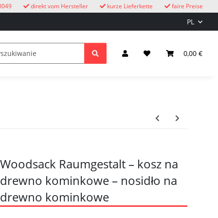
0049
direkt vom Hersteller
kurze Lieferkette
faire Preise
PL
eżym powietrzu
Zegary z kukułką
dzieci
0,00 €
Oświetle
Woodsack Raumgestalt – kosz na
drewno kominkowe – nosidło na
drewno kominkowe