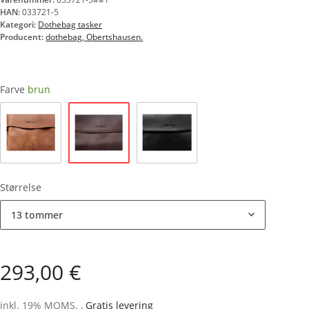
HAN:
033721-5
Kategori:
Dothebag tasker
Producent:
dothebag, Obertshausen.
Farve
brun
brun
natur
sort
Størrelse
13 tommer
293,00 €
inkl. 19% MOMS. ,
Gratis levering