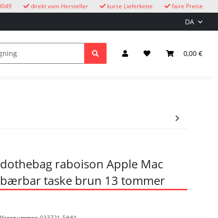
0049
direkt vom Hersteller
kurze Lieferkette
faire Preise
DA
e
børn
Lys & elektricitet
0,00 €
dothebag raboison Apple Mac
bærbar taske brun 13 tommer
Varenummer:
033721-5##1