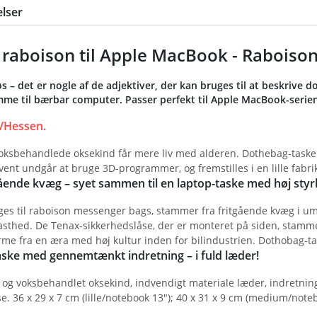
lser
raboison til Apple MacBook - Raboiso
øs – det er nogle af de adjektiver, der kan bruges til at beskriv
mme til bærbar computer. Passer perfekt til Apple MacBook-serien
/Hessen.
voksbehandlede oksekind får mere liv med alderen. Dothebag-tasker
nt undgår at bruge 3D-programmer, og fremstilles i en lille fabri
gående kvæg – syet sammen til en laptop-taske med høj styr
ges til raboison messenger bags, stammer fra fritgående kvæg i 
asthed. De Tenax-sikkerhedslåse, der er monteret på siden, stammer
me fra en æra med høj kultur inden for bilindustrien. Dothobag-ta
ske med gennemtænkt indretning – i fuld læder!
et og voksbehandlet oksekind, indvendigt materiale læder, indretn
 36 x 29 x 7 cm (lille/notebook 13"); 40 x 31 x 9 cm (medium/notebo