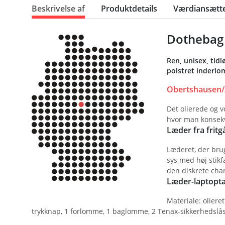
Beskrivelse af
Produktdetails
Værdiansætte
Dothebag 
Ren, unisex, tidl
polstret inderlo
Obertshausen/
Det olierede og 
hvor man konsekve
Læder fra frit
Læderet, der bru
sys med høj stikf
den diskrete char
Læder-laptopta
Materiale: olier
trykknap, 1 forlomme, 1 baglomme, 2 Tenax-sikkerhedslåse.