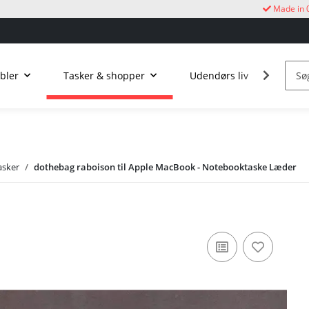
Made in 
bler
Tasker & shopper
Udendørs liv
Kukur
asker
dothebag raboison til Apple MacBook - Notebooktaske Læder