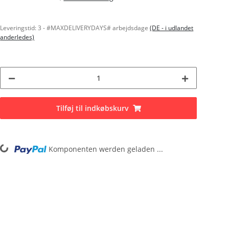
Leveringstid:
3 - #MAXDELIVERYDAYS# arbejdsdage
(DE - i udlandet
anderledes)
Tilføj til indkøbskurv
Komponenten werden geladen ...
Loading...