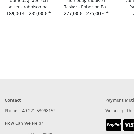
dothebag raboison
dothebag raboison
Dotheba
tasker - raboison bag
Tasker - Raboison Bag
Ra
upend Stående format
189,00 € -
235,00 €
*
227,00 € -
Querformat toro
275,00 €
*
toro
Contact
Payment Met
Phone: +49 221 53098152
We accept the
How Can We Help?