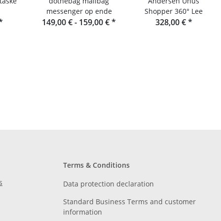
taske
dothebag mailbag
Andersen Unus
messenger op ende
Shopper 360° Lee
*
149,00 € -
159,00 €
*
328,00 €
*
Terms & Conditions
s
Data protection declaration
Standard Business Terms and customer
information