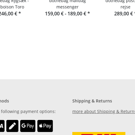
g Rygsæk -
dothebag mailbag
dothebag post
boison Toro
messenger
rejse
246,00 €
*
159,00 € -
189,00 €
*
289,00 €
hods
Shipping & Returns
 following payment options:
more about Shipping & Return