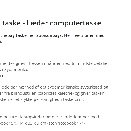
n taske - Læder computertaske
e dothebag taskerne raboisonbags. Her i versionen med
.
ne designes i Hessen i hånden ned til mindste detalje,
k i Sydamerika.
ke
umiddelbar nærhed af det sydamerikanske syværksted og
 fra bilindustrien (cabriolet-kaleche) og giver tasken
sken er et stykke personlighed i taskeform.
ing: polstret laptop-inderlomme, 2 inderlommer med
ok 15"); 44 x 33 x 9 cm (stor/notebook 17").