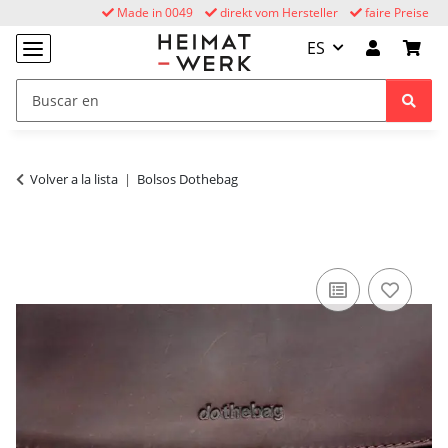
Made in 0049
direkt vom Hersteller
faire Preise
ES
Volver a la lista
Bolsos Dothebag