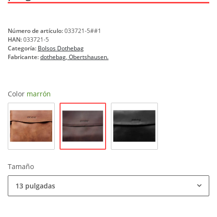
Número de artículo:
033721-5##1
HAN:
033721-5
Categoría:
Bolsos Dothebag
Fabricante:
dothebag, Obertshausen.
Color
marrón
marrón
naturaleza
negro
Tamaño
13 pulgadas