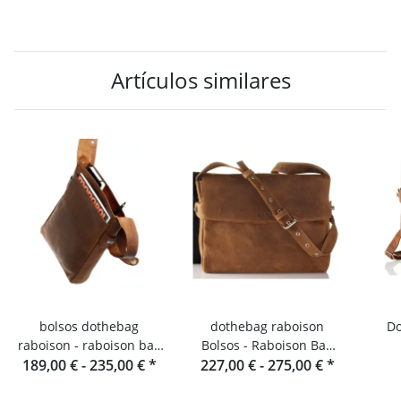
Artículos similares
bolsos dothebag
dothebag raboison
Doth
raboison - raboison bag
Bolsos - Raboison Bag
upend formato vertical
189,00 € -
235,00 €
*
Formato apaisado toro
227,00 € -
275,00 €
*
toro