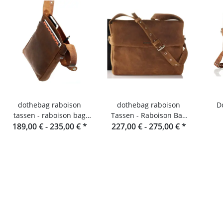
dothebag raboison
dothebag raboison
Dot
tassen - raboison bag
Tassen - Raboison Bag
upend staand formaat
189,00 € -
235,00 €
*
227,00 € -
Liggend formaat toro
275,00 €
*
toro