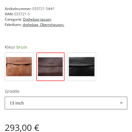
Artikelnummer:
033721-5##1
HAN:
033721-5
Categorie:
Dothebag-tassen
Fabrikant:
dothebag, Obertshausen.
Kleur
bruin
bruin
natuur
zwart
Grootte
13 inch
293,00 €