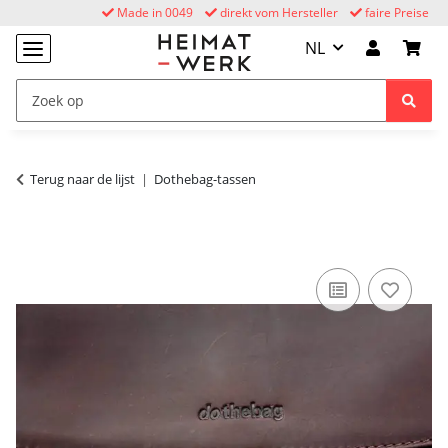
Made in 0049
direkt vom Hersteller
faire Preise
NL
Terug naar de lijst
Dothebag-tassen