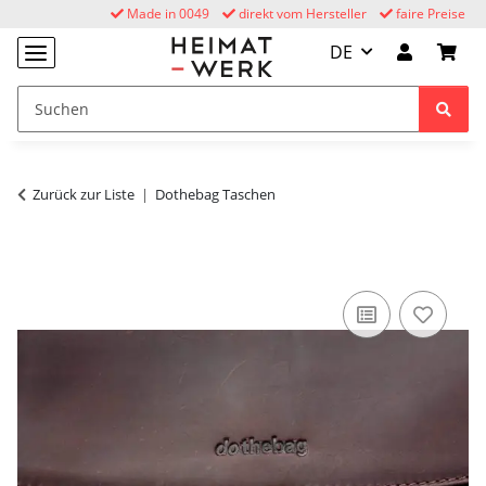
Made in 0049
direkt vom Hersteller
faire Preise
DE
Zurück zur Liste
Dothebag Taschen