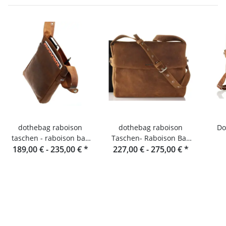
dothebag raboison
dothebag raboison
Doth
taschen - raboison bag
Taschen- Raboison Bag
upend Hochformat toro
189,00 € -
235,00 €
*
227,00 € -
Querformat toro
275,00 €
*