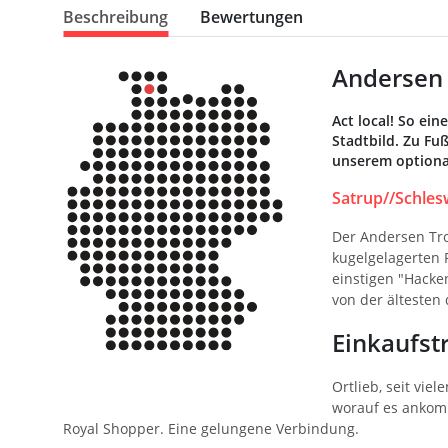
Beschreibung
Bewertungen
Andersen 
Act local! So ei
Stadtbild. Zu F
unserem optiona
Satrup//Schlesw
Der Andersen Tro
kugelgelagerten 
einstigen "Hack
von der ältesten 
Einkaufst
Ortlieb, seit vi
worauf es ankomm
Royal Shopper. Eine gelungene Verbindung.