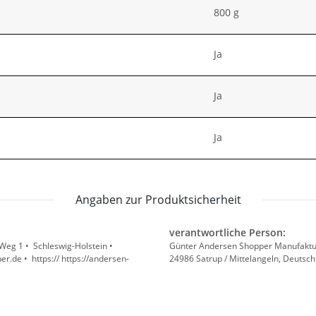
800 g
Ja
Ja
Ja
Angaben zur Produktsicherheit
verantwortliche Person:
Weg 1 • Schleswig-Holstein •
Günter Andersen Shopper Manufaktur
.de • https:// https://andersen-
24986 Satrup / Mittelangeln, Deutsc