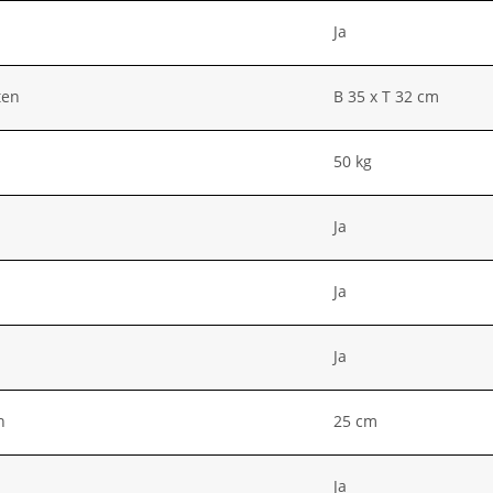
Ja
ten
B 35 x T 32 cm
50 kg
Ja
Ja
Ja
n
25 cm
Ja