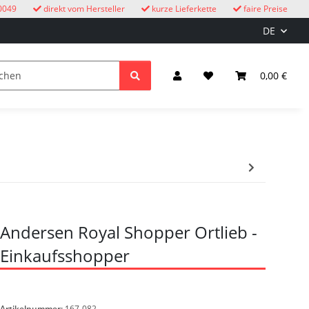
0049
direkt vom Hersteller
kurze Lieferkette
faire Preise
DE
Kuckucksuhren
Kinder
Licht & Elektro
0,00 €
Andersen Royal Shopper Ortlieb -
Einkaufsshopper
Artikelnummer:
167-082