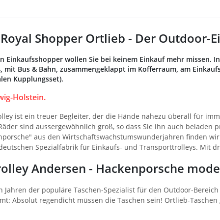
Royal Shopper Ortlieb - Der Outdoor-Ei
nen Einkaufsshopper wollen Sie bei keinem Einkauf mehr missen. I
uß, mit Bus & Bahn, zusammengeklappt im Kofferraum, am Einkau
len Kupplungsset).
ig-Holstein.
lley ist ein treuer Begleiter, der die Hände nahezu überall für im
Räder sind aussergewöhnlich groß, so dass Sie ihn auch beladen 
enporsche" aus den Wirtschaftswachstumswunderjahren finden wir
deutschen Spezialfabrik für Einkaufs- und Transporttrolleys. Mit dr
rolley Andersen - Hackenporsche mode
elen Jahren der populäre Taschen-Spezialist für den Outdoor-Bereic
t: Absolut regendicht müssen die Taschen sein! Ortlieb-Taschen 