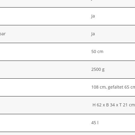
Ja
bar
Ja
50 cm
2500 g
108 cm, gefaltet 65 c
H 62 x B 34 x T 21 cm
45 l